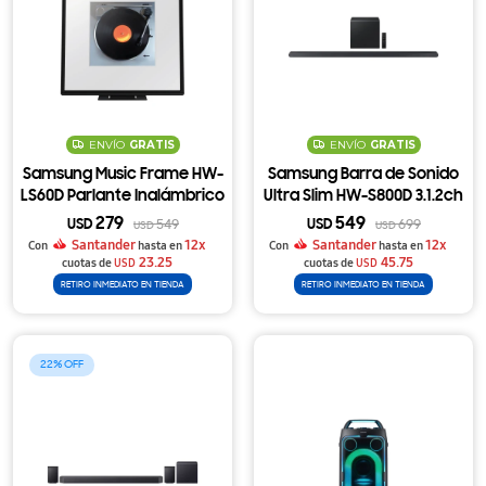
ENVÍO
GRATIS
ENVÍO
GRATIS
Samsung Music Frame HW-
Samsung Barra de Sonido
LS60D Parlante Inalámbrico
Ultra Slim HW-S800D 3.1.2ch
con Diseño de Cuadro, Dolby
Dolby Atmos con Subwoofer
279
549
USD
549
USD
699
USD
USD
Atmos y Wi-Fi
Inalámbrico
Santander
12x
Santander
12x
Con
hasta en
Con
hasta en
23.25
45.75
cuotas de
USD
cuotas de
USD
RETIRO INMEDIATO EN TIENDA
RETIRO INMEDIATO EN TIENDA
22