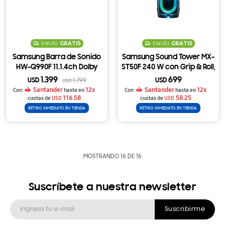
ENVÍO
GRATIS
ENVÍO
GRATIS
Samsung Barra de Sonido
Samsung Sound Tower MX-
HW-Q990F 11.1.4ch Dolby
ST50F 240 W con Grip & Roll,
Atmos con Subwoofer y
Party Lights y Batería
1.399
699
USD
1.799
USD
USD
Parlantes Traseros
Reemplazable de 18 h
Santander
12x
Santander
12x
Con
hasta en
Con
hasta en
Inalámbricos
116.58
58.25
cuotas de
USD
cuotas de
USD
RETIRO INMEDIATO EN TIENDA
RETIRO INMEDIATO EN TIENDA
MOSTRANDO
16
DE
16
Suscríbete a nuestra newsletter
Suscribirme