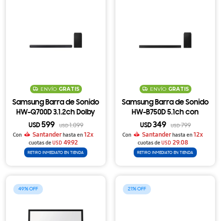
ENVÍO
GRATIS
ENVÍO
GRATIS
Samsung Barra de Sonido
Samsung Barra de Sonido
HW-Q700D 3.1.2ch Dolby
HW-B750D 5.1ch con
Atmos con Subwoofer
Subwoofer Inalámbrico y
599
349
USD
1.099
USD
799
USD
USD
Inalámbrico
DTS Virtual X
Santander
12x
Santander
12x
Con
hasta en
Con
hasta en
49.92
29.08
cuotas de
USD
cuotas de
USD
RETIRO INMEDIATO EN TIENDA
RETIRO INMEDIATO EN TIENDA
49
21