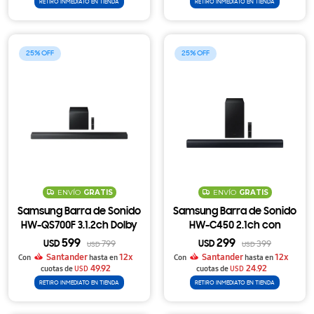
RETIRO INMEDIATO EN TIENDA
RETIRO INMEDIATO EN TIENDA
25
25
ENVÍO
GRATIS
ENVÍO
GRATIS
Samsung Barra de Sonido
Samsung Barra de Sonido
HW-QS700F 3.1.2ch Dolby
HW-C450 2.1ch con
Atmos con Subwoofer y
Subwoofer Inalámbrico y
599
299
USD
799
USD
399
USD
USD
Ajuste Descapotable
DTS Virtual X
Santander
12x
Santander
12x
Con
hasta en
Con
hasta en
49.92
24.92
cuotas de
USD
cuotas de
USD
RETIRO INMEDIATO EN TIENDA
RETIRO INMEDIATO EN TIENDA