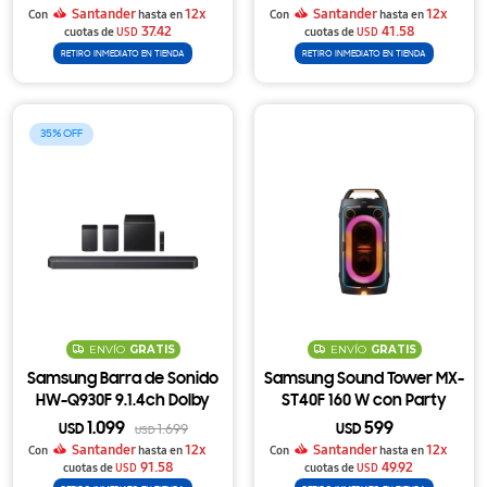
Inalámbrico y Q-Symphony
Santander
12x
Santander
12x
Con
hasta en
Con
hasta en
37.42
41.58
cuotas de
USD
cuotas de
USD
RETIRO INMEDIATO EN TIENDA
RETIRO INMEDIATO EN TIENDA
35
ENVÍO
GRATIS
ENVÍO
GRATIS
Samsung Barra de Sonido
Samsung Sound Tower MX-
HW-Q930F 9.1.4ch Dolby
ST40F 160 W con Party
Atmos con Subwoofer y
Lights, Batería
1.099
599
USD
1.699
USD
USD
Parlantes Traseros
Reemplazable y Auracast
Santander
12x
Santander
12x
Con
hasta en
Con
hasta en
Inalámbricos
91.58
49.92
cuotas de
USD
cuotas de
USD