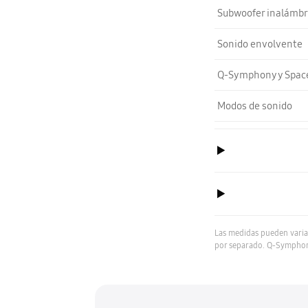
Subwoofer inalámbr
Sonido envolvente
Q-Symphony y Space
Modos de sonido
Las medidas pueden varia
por separado. Q-Symphony