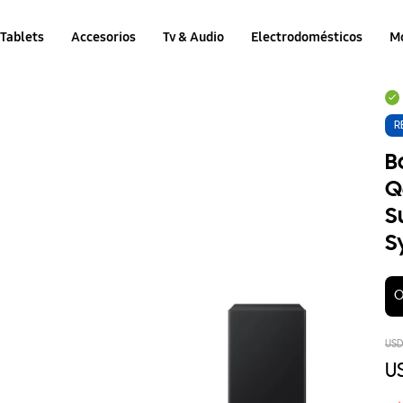
Tablets
Accesorios
Tv & Audio
Electrodomésticos
M
R
B
Q
S
S
O
US
U