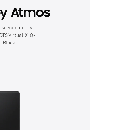
lby Atmos
o ascendente— y
TS Virtual:X, Q-
n Black.