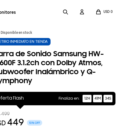
onitores
USD
0
Disponible en stock
ETIRO INMEDIATO EN TIENDA
arra de Sonido Samsung HW-
600F 3.1.2ch con Dolby Atmos,
ubwoofer Inalámbrico y Q-
ymphony
ferta Flash
Finaliza en:
12H
41M
33S
499
D
449
SD
10