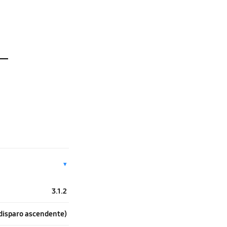
▾
3.1.2
e disparo ascendente)