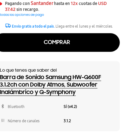
Santander
12x
USD
Pagando con
hasta en
cuotas de
37.42
sin recargo.
 todas las opciones de pago
Envío gratis a todo el país.
Llega entre el lunes y el miércoles.
COMPRAR
Lo que tenes que saber del
Barra de Sonido Samsung HW-Q600F
3.1.2ch con Dolby Atmos, Subwoofer
Inalámbrico y Q-Symphony
Bluetooth
Sí (v4.2)
Número de canales
3.1.2