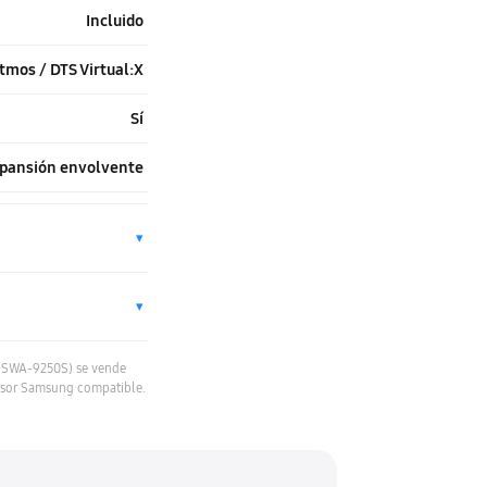
Incluido
tmos / DTS Virtual:X
Sí
xpansión envolvente
▾
▾
s (SWA-9250S) se vende
isor Samsung compatible.