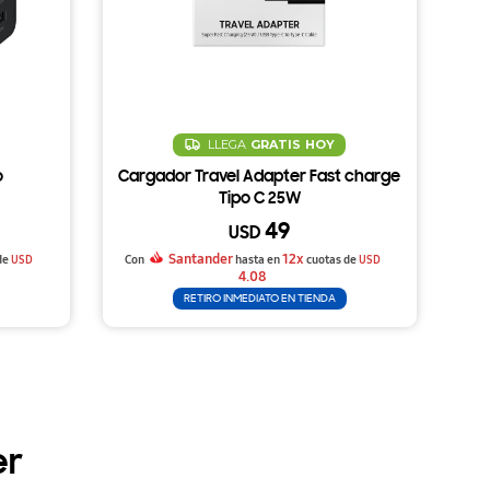
LLEGA
GRATIS
HOY
o
Cargador Travel Adapter Fast charge
Tipo C 25W
49
USD
Santander
12x
de
USD
Con
hasta en
cuotas de
USD
4.08
RETIRO INMEDIATO EN TIENDA
er