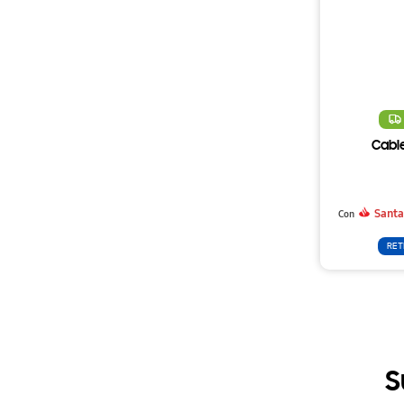
Cabl
Santa
Con
RET
S