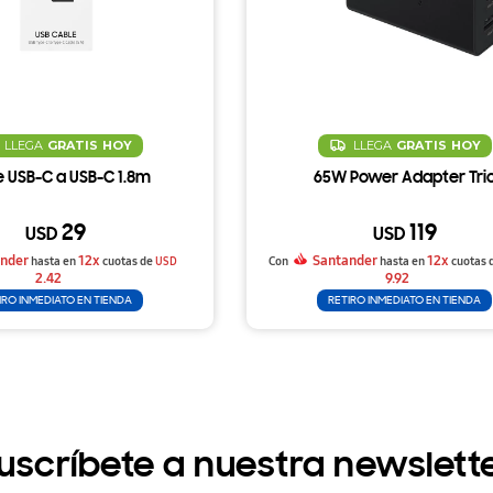
LLEGA
GRATIS
HOY
LLEGA
GRATIS
HOY
e USB-C a USB-C 1.8m
65W Power Adapter Tri
29
119
USD
USD
nder
12x
Santander
12x
hasta en
cuotas de
USD
Con
hasta en
cuotas 
2.42
9.92
IRO INMEDIATO EN TIENDA
RETIRO INMEDIATO EN TIENDA
uscríbete a nuestra newslett