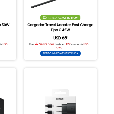
LLEGA
GRATIS
HOY
o 50W
Cargador Travel Adapter Fast Charge
Tipo C 45W
69
USD
Santander
12x
de
USD
Con
hasta en
cuotas de
USD
5.75
RETIRO INMEDIATO EN TIENDA