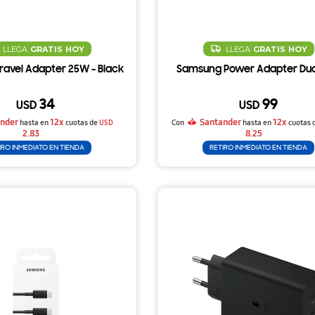
LLEGA
GRATIS
HOY
LLEGA
GRATIS
HOY
avel Adapter 25W - Black
Samsung Power Adapter Du
34
99
USD
USD
nder
12x
Santander
12x
hasta en
cuotas de
USD
Con
hasta en
cuotas 
2.83
8.25
IRO INMEDIATO EN TIENDA
RETIRO INMEDIATO EN TIENDA