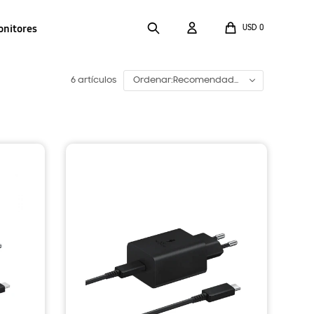
onitores
USD
0
6 artículos
Recomendado