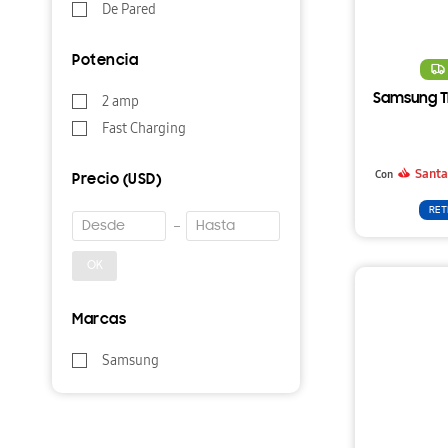
De Pared
Potencia
Samsung Tr
2 amp
Fast Charging
Santa
Con
Precio
(USD)
RET
OK
Marcas
Samsung