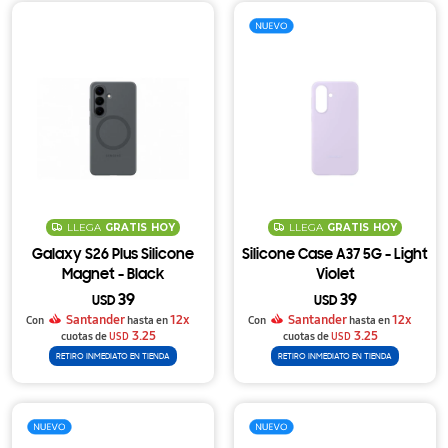
LLEGA
GRATIS
HOY
LLEGA
GRATIS
HOY
Galaxy S26 Plus Silicone
Silicone Case A37 5G - Light
Magnet - Black
Violet
39
39
USD
USD
Santander
12x
Santander
12x
Con
hasta en
Con
hasta en
3.25
3.25
cuotas de
USD
cuotas de
USD
RETIRO INMEDIATO EN TIENDA
RETIRO INMEDIATO EN TIENDA