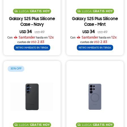
LLEGA
GRATIS
HOY
LLEGA
GRATIS
HOY
Galaxy S25 Plus Silicone
Galaxy S25 Plus Silicone
Case - Navy
Case - Mint
34
34
USD
49
USD
49
USD
USD
Santander
12x
Santander
12x
Con
hasta en
Con
hasta en
2.83
2.83
cuotas de
USD
cuotas de
USD
RETIRO INMEDIATO EN TIENDA
RETIRO INMEDIATO EN TIENDA
30
LLEGA
GRATIS
HOY
LLEGA
GRATIS
HOY