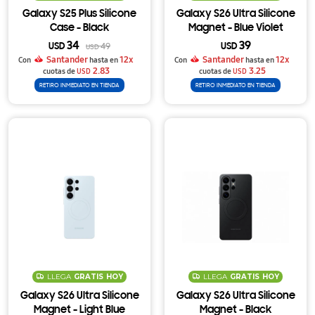
Galaxy S25 Plus Silicone
Galaxy S26 Ultra Silicone
Case - Black
Magnet - Blue Violet
34
39
USD
49
USD
USD
Santander
12x
Santander
12x
Con
hasta en
Con
hasta en
2.83
3.25
cuotas de
USD
cuotas de
USD
RETIRO INMEDIATO EN TIENDA
RETIRO INMEDIATO EN TIENDA
LLEGA
GRATIS
HOY
LLEGA
GRATIS
HOY
Galaxy S26 Ultra Silicone
Galaxy S26 Ultra Silicone
Magnet - Light Blue
Magnet - Black