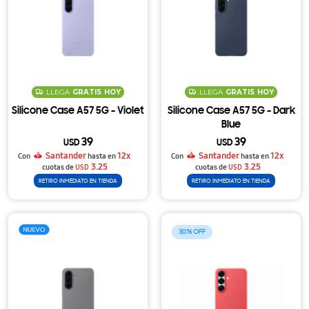
LLEGA
GRATIS
HOY
LLEGA
GRATIS
HOY
Silicone Case A57 5G - Violet
Silicone Case A57 5G - Dark
Blue
39
39
USD
USD
Santander
12x
Santander
12x
Con
hasta en
Con
hasta en
3.25
3.25
cuotas de
USD
cuotas de
USD
RETIRO INMEDIATO EN TIENDA
RETIRO INMEDIATO EN TIENDA
30