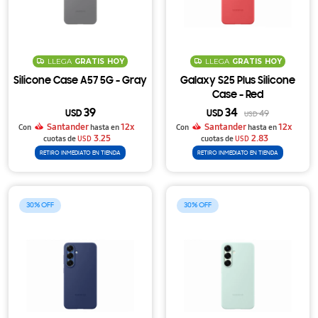
LLEGA
GRATIS
HOY
LLEGA
GRATIS
HOY
Silicone Case A57 5G - Gray
Galaxy S25 Plus Silicone
Case - Red
39
34
USD
USD
49
USD
Santander
12x
Santander
12x
Con
hasta en
Con
hasta en
3.25
2.83
cuotas de
USD
cuotas de
USD
RETIRO INMEDIATO EN TIENDA
RETIRO INMEDIATO EN TIENDA
30
30