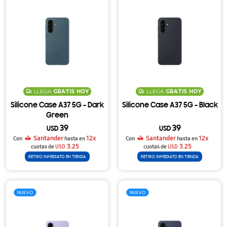
LLEGA
GRATIS
HOY
LLEGA
GRATIS
HOY
Silicone Case A37 5G - Dark
Silicone Case A37 5G - Black
Green
39
39
USD
USD
Santander
12x
Santander
12x
Con
hasta en
Con
hasta en
3.25
3.25
cuotas de
USD
cuotas de
USD
RETIRO INMEDIATO EN TIENDA
RETIRO INMEDIATO EN TIENDA