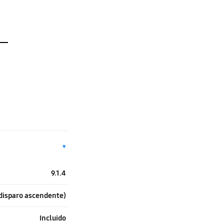
▾
9.1.4
 disparo ascendente)
Incluido