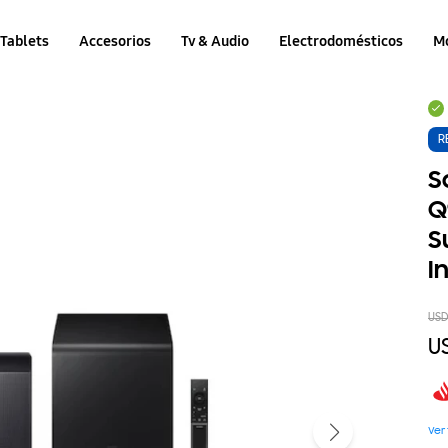
Tablets
Accesorios
Tv & Audio
Electrodomésticos
M
R
S
Q
S
I
US
U
Ver