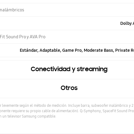
inalámbricos
Dolby 
it Sound Pro y AVA Pro
Estándar, Adaptable, Game Pro, Moderate Bass, Private 
Conectividad y streaming
Otros
r levemente según el método de medición. Incluye barra, subwoofer inalámbrico y 2 
nente requiere su propio cable de alimentación). Q-Symphony, SpaceFit Sound Pro,
n un televisor Samsung compatible.