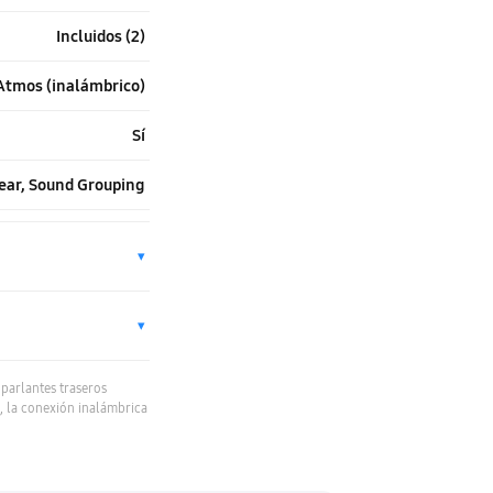
Incluidos (2)
Atmos (inalámbrico)
Sí
Rear, Sound Grouping
▾
▾
parlantes traseros
 la conexión inalámbrica