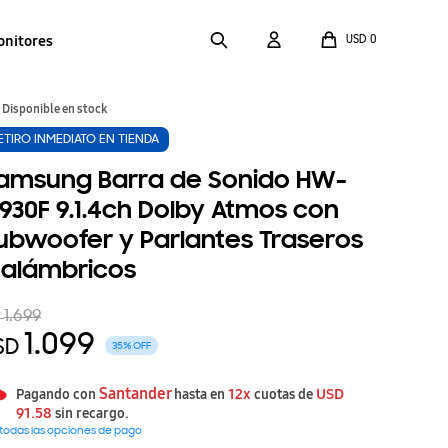
onitores
USD
0
Disponible en stock
ETIRO INMEDIATO EN TIENDA
amsung Barra de Sonido HW-
930F 9.1.4ch Dolby Atmos con
ubwoofer y Parlantes Traseros
nalámbricos
1.699
D
1.099
SD
35
Santander
12x
USD
Pagando con
hasta en
cuotas de
91.58
sin recargo.
 todas las opciones de pago