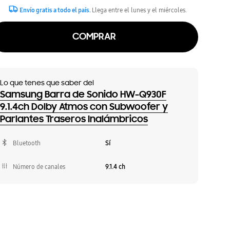
Envío gratis a todo el país.
Llega entre el lunes y el miércoles.
COMPRAR
Lo que tenes que saber del
Samsung Barra de Sonido HW-Q930F
9.1.4ch Dolby Atmos con Subwoofer y
Parlantes Traseros Inalámbricos
Bluetooth
Sí
Número de canales
9.1.4 ch