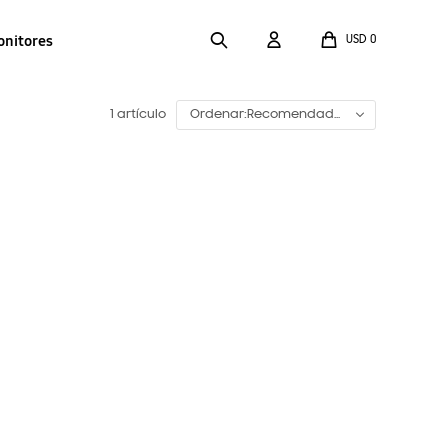
onitores
USD
0
1 artículo
Recomendado