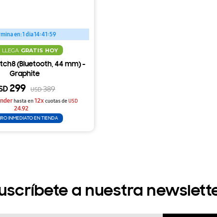
rmina en:
1 dia 14:41:58
LLEGA
GRATIS
HOY
ch8 (Bluetooth, 44 mm) -
Graphite
299
SD
389
USD
nder
12x
hasta en
cuotas de
USD
24.92
IRO INMEDIATO EN TIENDA
uscríbete a nuestra newslett