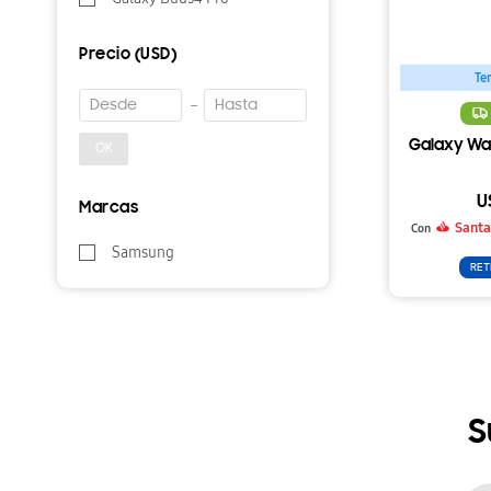
Precio
(USD)
Te
Galaxy Wat
OK
U
Marcas
Santa
Con
Samsung
RET
S