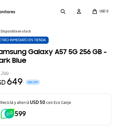
onitores
USD
0
Disponible en stock
ETIRO INMEDIATO EN TIENDA
amsung Galaxy A57 5G 256 GB -
ark Blue
799
D
649
SD
18
USD 50
Reciclá y ahorrá
con Eco Canje
599