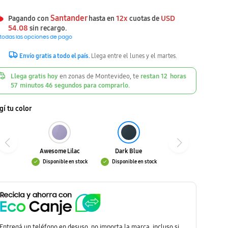
Santander
12x
USD
Pagando con
hasta en
cuotas de
54.08
sin recargo.
 todas las opciones de pago
Envío gratis a todo el país.
Llega entre el lunes y el martes.
Llega gratis hoy
en zonas de Montevideo, te
restan
12
horas
57
minutos
45
segundos
para comprarlo.
gí tu color
Awesome Lilac
Dark Blue
Disponible en stock
Disponible en stock
Entregá un teléfono en desuso, no importa la marca, incluso si