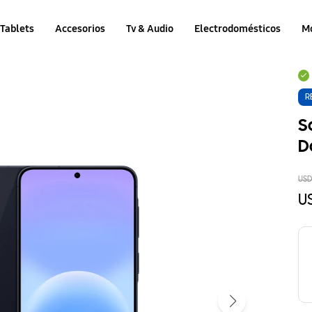
Tablets
Accesorios
Tv & Audio
Electrodomésticos
M
R
S
D
US
U