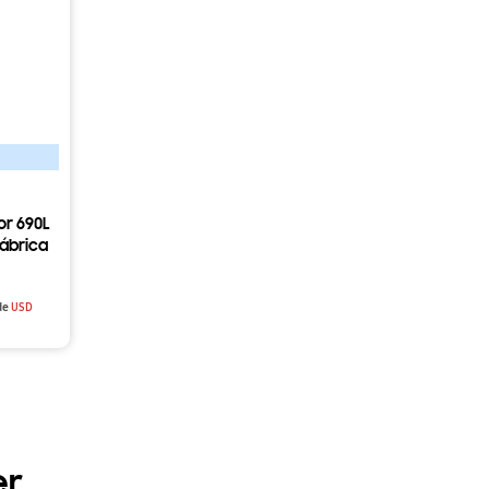
or 690L
ábrica
G5410B1
de
USD
er