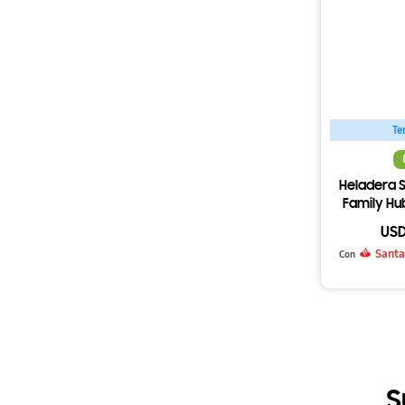
Te
Heladera S
Family Hu
US
Santa
Con
S