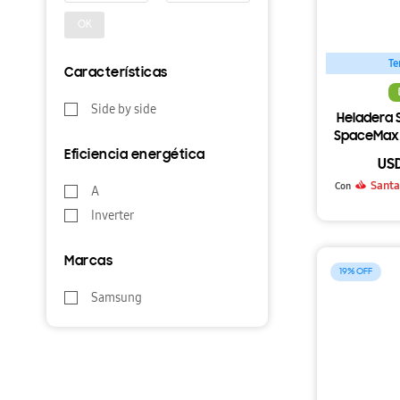
OK
Te
Características
Side by side
Heladera 
SpaceMax c
Inv
Eficiencia energética
US
Santa
Con
A
Inverter
Marcas
19
Samsung