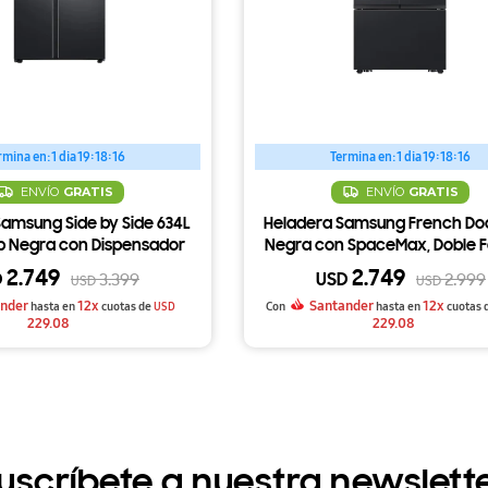
rmina en:
1 dia 19:18:15
Termina en:
1 dia 19:18:15
ENVÍO
GRATIS
ENVÍO
GRATIS
amsung Side by Side 634L
Heladera Samsung French Do
b Negra con Dispensador
Negra con SpaceMax, Doble F
RS58T5561B1
de Hielo y Dispensador RF32C
2.749
2.749
D
USD
3.399
2.999
USD
USD
nder
12x
Santander
12x
hasta en
cuotas de
USD
Con
hasta en
cuotas 
229.08
229.08
uscríbete a nuestra newslett