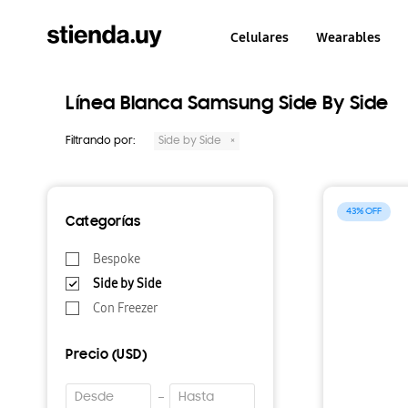
Celulares
Wearables
Línea Blanca Samsung Side By Side
Filtrando por:
Side by Side
43
Categorías
Bespoke
Side by Side
Con Freezer
Precio
(USD)