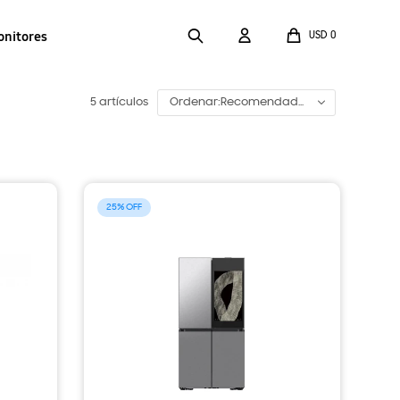
onitores
USD
0
5 artículos
Recomendado
25