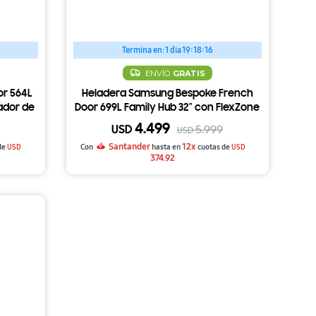
Termina en:
1 dia 19:18:15
ENVÍO
GRATIS
or 564L
Heladera Samsung Bespoke French
ador de
Door 699L Family Hub 32" con FlexZone
B1
y Dispensador RF29DB9950QD
4.499
USD
5.999
USD
Santander
12x
de
USD
Con
hasta en
cuotas de
USD
374.92