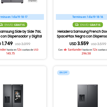
rmina en:
1 dia 19:18:16
Termina en:
1 dia 19:18:15
ENVÍO
GRATIS
ENVÍO
GRATIS
Samsung Side by Side 716L
Heladera Samsung French Do
on Dispensador y Digital
SpaceMax Negra con Dispens
erter RS27T5200S9
Agua y Hielo RF27CG5910
1.749
3.559
D
USD
3.099
3.599
USD
USD
nder
12x
Santander
12x
hasta en
cuotas de
USD
Con
hasta en
cuotas 
145.75
296.58
8