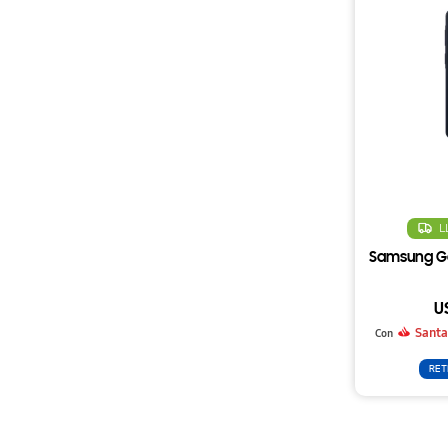
L
Samsung Ga
U
Santa
Con
RET