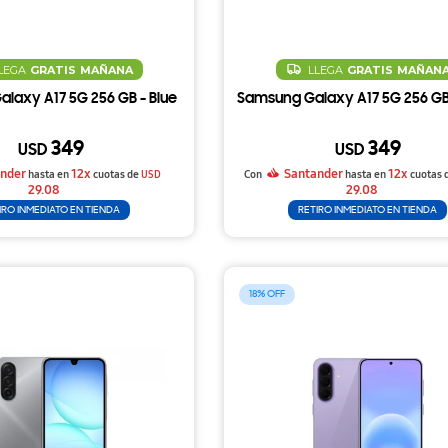
LEGA
GRATIS
MAÑANA
LLEGA
GRATIS
MAÑAN
laxy A17 5G 256 GB - Blue
Samsung Galaxy A17 5G 256 GB 
349
349
USD
USD
nder
12x
Santander
12x
hasta en
cuotas de
USD
Con
hasta en
cuotas 
29.08
29.08
IRO INMEDIATO EN TIENDA
RETIRO INMEDIATO EN TIENDA
18