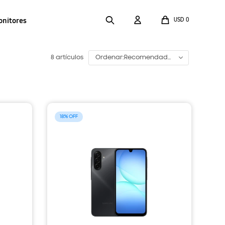
onitores
USD
0
8 artículos
Recomendado
18