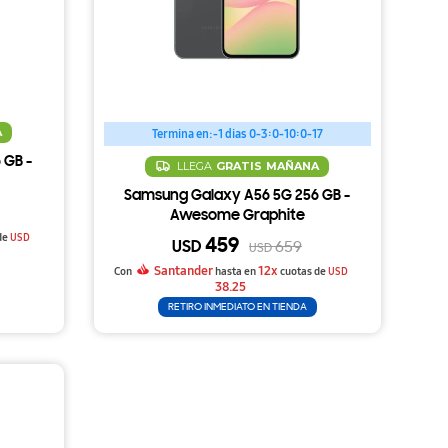
A
Termina en:
-1 dias 0-3:0-10:0-17
 GB -
LLEGA
GRATIS
MAÑANA
Samsung Galaxy A56 5G 256 GB -
Awesome Graphite
de
USD
459
USD
659
USD
Santander
12x
Con
hasta en
cuotas de
USD
38.25
RETIRO INMEDIATO EN TIENDA