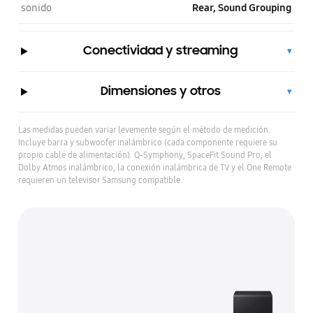
sonido
Rear, Sound Grouping
Conectividad y streaming
▾
Dimensiones y otros
▾
Las medidas pueden variar levemente según el método de medición.
Incluye barra y subwoofer inalámbrico (cada componente requiere su
propio cable de alimentación). Q-Symphony, SpaceFit Sound Pro, el
Dolby Atmos inalámbrico, la conexión inalámbrica de TV y el One Remote
requieren un televisor Samsung compatible.