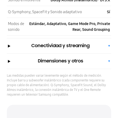
Sonido envolvente
Dolby Atmos (inalámbrico) · DTS:X
Q-Symphony, SpaceFit y Sonido adaptativo
Sí
Modos de
Estándar, Adaptativo, Game Mode Pro, Private
sonido
Rear, Sound Grouping
Conectividad y streaming
▾
Dimensiones y otros
▾
Las medidas pueden variar levemente según el método de medición.
Incluye barra y subwoofer inalámbrico (cada componente requiere su
propio cable de alimentación). Q-Symphony, SpaceFit Sound, el Dolby
Atmos inalámbrico, la conexión inalámbrica de TV y el One Remote
requieren un televisor Samsung compatible.