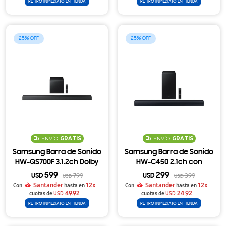
RETIRO INMEDIATO EN TIENDA
RETIRO INMEDIATO EN TIENDA
25
25
ENVÍO
GRATIS
ENVÍO
GRATIS
Samsung Barra de Sonido
Samsung Barra de Sonido
HW-QS700F 3.1.2ch Dolby
HW-C450 2.1ch con
Atmos con Subwoofer y
Subwoofer Inalámbrico y
599
299
USD
799
USD
399
USD
USD
Ajuste Descapotable
DTS Virtual X
Santander
12x
Santander
12x
Con
hasta en
Con
hasta en
49.92
24.92
cuotas de
USD
cuotas de
USD
RETIRO INMEDIATO EN TIENDA
RETIRO INMEDIATO EN TIENDA