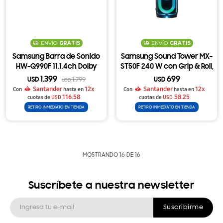
ENVÍO
GRATIS
ENVÍO
GRATIS
Samsung Barra de Sonido
Samsung Sound Tower MX-
HW-Q990F 11.1.4ch Dolby
ST50F 240 W con Grip & Roll,
Atmos con Subwoofer y
Party Lights y Batería
1.399
699
USD
1.799
USD
USD
Parlantes Traseros
Reemplazable de 18 h
Santander
12x
Santander
12x
Con
hasta en
Con
hasta en
Inalámbricos
116.58
58.25
cuotas de
USD
cuotas de
USD
RETIRO INMEDIATO EN TIENDA
RETIRO INMEDIATO EN TIENDA
MOSTRANDO
16
DE
16
Suscríbete a nuestra newsletter
Suscribirme