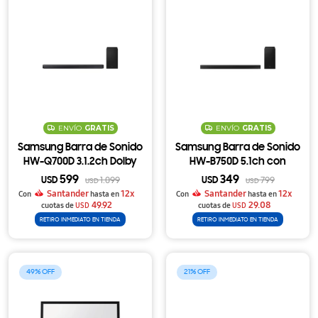
ENVÍO
GRATIS
ENVÍO
GRATIS
Samsung Barra de Sonido
Samsung Barra de Sonido
HW-Q700D 3.1.2ch Dolby
HW-B750D 5.1ch con
Atmos con Subwoofer
Subwoofer Inalámbrico y
599
349
USD
1.099
USD
799
USD
USD
Inalámbrico
DTS Virtual X
Santander
12x
Santander
12x
Con
hasta en
Con
hasta en
49.92
29.08
cuotas de
USD
cuotas de
USD
RETIRO INMEDIATO EN TIENDA
RETIRO INMEDIATO EN TIENDA
49
21