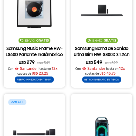
ENVÍO
GRATIS
ENVÍO
GRATIS
Samsung Music Frame HW-
Samsung Barra de Sonido
LS60D Parlante Inalámbrico
Ultra Slim HW-S800D 3.1.2ch
con Diseño de Cuadro, Dolby
Dolby Atmos con Subwoofer
279
549
USD
549
USD
699
USD
USD
Atmos y Wi-Fi
Inalámbrico
Santander
12x
Santander
12x
Con
hasta en
Con
hasta en
23.25
45.75
cuotas de
USD
cuotas de
USD
RETIRO INMEDIATO EN TIENDA
RETIRO INMEDIATO EN TIENDA
22