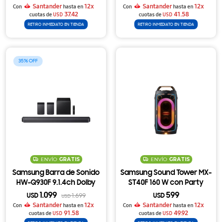
Inalámbrico y Q-Symphony
Santander
12x
Santander
12x
Con
hasta en
Con
hasta en
37.42
41.58
cuotas de
USD
cuotas de
USD
RETIRO INMEDIATO EN TIENDA
RETIRO INMEDIATO EN TIENDA
35
ENVÍO
GRATIS
ENVÍO
GRATIS
Samsung Barra de Sonido
Samsung Sound Tower MX-
HW-Q930F 9.1.4ch Dolby
ST40F 160 W con Party
Atmos con Subwoofer y
Lights, Batería
1.099
599
USD
1.699
USD
USD
Parlantes Traseros
Reemplazable y Auracast
Santander
12x
Santander
12x
Con
hasta en
Con
hasta en
Inalámbricos
91.58
49.92
cuotas de
USD
cuotas de
USD