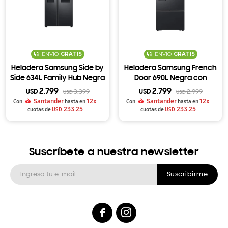
ENVÍO
GRATIS
ENVÍO
GRATIS
Heladera Samsung Side by
Heladera Samsung French
Side 634L Family Hub Negra
Door 690L Negra con
con Dispensador
SpaceMax, Doble Fábrica de
2.799
2.799
USD
3.399
USD
2.999
USD
USD
RS58T5561B1
Hielo y Dispensador
Santander
12x
Santander
12x
Con
hasta en
Con
hasta en
233.25
RF32CG5410B1
233.25
cuotas de
USD
cuotas de
USD
Suscríbete a nuestra newsletter
Suscribirme

