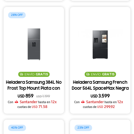
Ver todo
28
ENVÍO
GRATIS
ENVÍO
GRATIS
Heladera Samsung 384L No
Heladera Samsung French
Frost Top Mount Plata con
Door 564L SpaceMax Negra
SmartThings y AI Energy
con Dispensador de Agua y
859
3.599
USD
1.199
USD
USD
RT38DG6730S9
Hielo RF27CG5910B1
Santander
12x
Santander
12x
Con
hasta en
Con
hasta en
71.58
299.92
cuotas de
USD
cuotas de
USD
40
23