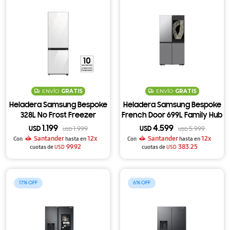
ENVÍO
GRATIS
ENVÍO
GRATIS
Heladera Samsung Bespoke
Heladera Samsung Bespoke
328L No Frost Freezer
French Door 699L Family Hub
Inferior SpaceMax
32" con FlexZone y
1.199
4.599
USD
1.999
USD
5.999
USD
USD
RB33A307012 - White
Dispensador RF29DB9950QD
Santander
12x
Santander
12x
Con
hasta en
Con
hasta en
99.92
383.25
cuotas de
USD
cuotas de
USD
17
6