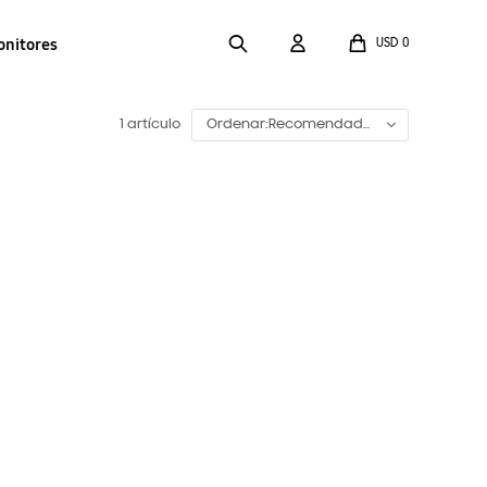
onitores
USD
0
1 artículo
Recomendado