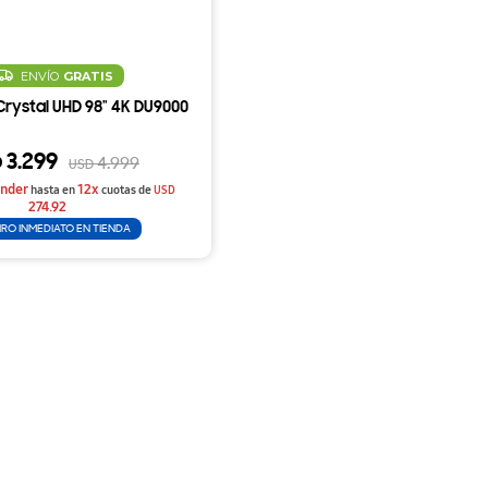
ENVÍO
GRATIS
Crystal UHD 98" 4K DU9000
3.299
D
4.999
USD
nder
12x
hasta en
cuotas de
USD
274.92
IRO INMEDIATO EN TIENDA