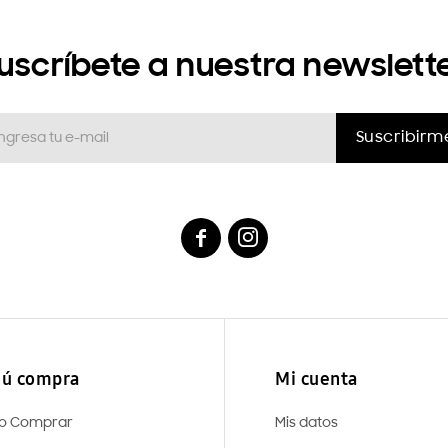
uscríbete a nuestra newslett
Suscribirm


ú compra
Mi cuenta
o Comprar
Mis datos