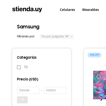
Celulares
Wearables
Samsung
Filtrando por:
Tvs por pulgada:
98"
34
Categorías
TV
Precio
(USD)
OK