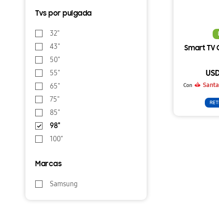
Tvs por pulgada
32"
43"
Smart TV 
50"
55"
US
Santa
65"
Con
75"
RET
85"
98"
100″
Marcas
Samsung