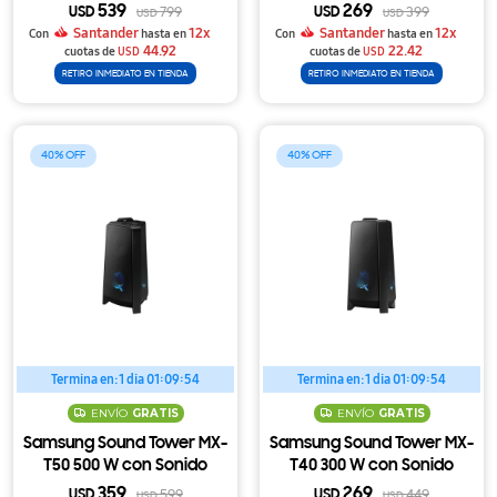
Atmos con Subwoofer y
Subwoofer Inalámbrico y
539
269
USD
799
USD
399
USD
USD
Ajuste Descapotable
DTS Virtual X
Santander
12x
Santander
12x
Con
hasta en
Con
hasta en
44.92
22.42
cuotas de
USD
cuotas de
USD
RETIRO INMEDIATO EN TIENDA
RETIRO INMEDIATO EN TIENDA
40
40
Termina en:
1 dia 01:09:54
Termina en:
1 dia 01:09:54
ENVÍO
GRATIS
ENVÍO
GRATIS
Samsung Sound Tower MX-
Samsung Sound Tower MX-
T50 500 W con Sonido
T40 300 W con Sonido
Bidireccional, Karaoke y LED
Bidireccional, Bass Booster y
359
269
USD
599
USD
449
USD
USD