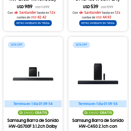
Atmos con Subwoofer y
Lights, Batería
989
539
USD
1.699
USD
599
USD
USD
Parlantes Traseros
Reemplazable y Auracast
Santander
12x
Santander
12x
Con
hasta en
Con
hasta en
Inalámbricos
82.42
44.92
cuotas de
USD
cuotas de
USD
RETIRO INMEDIATO EN TIENDA
RETIRO INMEDIATO EN TIENDA
32
32
Termina en:
1 dia 01:09:54
Termina en:
1 dia 01:09:54
ENVÍO
GRATIS
ENVÍO
GRATIS
Samsung Barra de Sonido
Samsung Barra de Sonido
HW-QS700F 3.1.2ch Dolby
HW-C450 2.1ch con