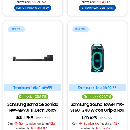
20.92
41.17
cuotas de
USD
cuotas de
USD
RETIRO INMEDIATO EN TIENDA
RETIRO INMEDIATO EN TIENDA
30
10
Termina en:
1 dia 01:09:54
Termina en:
1 dia 01:09:54
ENVÍO
GRATIS
ENVÍO
GRATIS
Samsung Barra de Sonido
Samsung Sound Tower MX-
HW-Q990F 11.1.4ch Dolby
ST50F 240 W con Grip & Roll,
Atmos con Subwoofer y
Party Lights y Batería
1.259
629
USD
1.799
USD
699
USD
USD
Parlantes Traseros
Reemplazable de 18 h
Santander
12x
Santander
12x
Con
hasta en
Con
hasta en
Inalámbricos
104.92
52.42
cuotas de
USD
cuotas de
USD