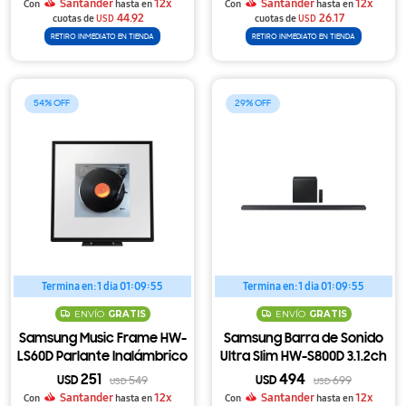
Santander
12x
Santander
12x
Con
hasta en
Con
hasta en
44.92
26.17
cuotas de
USD
cuotas de
USD
RETIRO INMEDIATO EN TIENDA
RETIRO INMEDIATO EN TIENDA
54
29
Termina en:
1 dia 01:09:54
Termina en:
1 dia 01:09:54
ENVÍO
GRATIS
ENVÍO
GRATIS
Samsung Music Frame HW-
Samsung Barra de Sonido
LS60D Parlante Inalámbrico
Ultra Slim HW-S800D 3.1.2ch
con Diseño de Cuadro, Dolby
Dolby Atmos con Subwoofer
251
494
USD
549
USD
699
USD
USD
Atmos y Wi-Fi
Inalámbrico
Santander
12x
Santander
12x
Con
hasta en
Con
hasta en