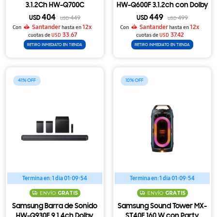
3.1.2Ch HW-Q700C
HW-Q600F 3.1.2ch con Dolby
Atmos, Subwoofer
404
449
USD
449
USD
499
USD
USD
Inalámbrico y Q-Symphony
Santander
12x
Santander
12x
Con
hasta en
Con
hasta en
33.67
37.42
cuotas de
USD
cuotas de
USD
RETIRO INMEDIATO EN TIENDA
RETIRO INMEDIATO EN TIENDA
41
10
Termina en:
1 dia 01:09:54
Termina en:
1 dia 01:09:54
ENVÍO
GRATIS
ENVÍO
GRATIS
Samsung Barra de Sonido
Samsung Sound Tower MX-
HW-Q930F 9.1.4ch Dolby
ST40F 160 W con Party