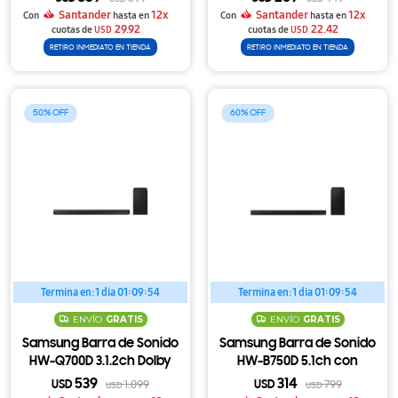
Party Lights
LED Party Lights
Santander
12x
Santander
12x
Con
hasta en
Con
hasta en
29.92
22.42
cuotas de
USD
cuotas de
USD
RETIRO INMEDIATO EN TIENDA
RETIRO INMEDIATO EN TIENDA
50
60
Termina en:
1 dia 01:09:54
Termina en:
1 dia 01:09:54
ENVÍO
GRATIS
ENVÍO
GRATIS
Samsung Barra de Sonido
Samsung Barra de Sonido
HW-Q700D 3.1.2ch Dolby
HW-B750D 5.1ch con
Atmos con Subwoofer
Subwoofer Inalámbrico y
539
314
USD
1.099
USD
799
USD
USD
Inalámbrico
DTS Virtual X