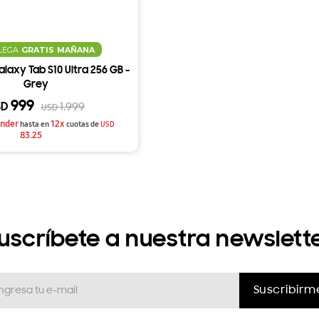
LEGA
GRATIS
MAÑANA
axy Tab S10 Ultra 256 GB -
Grey
999
SD
1.999
USD
nder
12x
hasta en
cuotas de
USD
83.25
uscríbete a nuestra newslett
Suscribirm