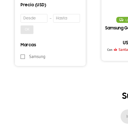
Precio
(USD)
L
Samsung Gal
OK
U
Marcas
Santa
Con
Samsung
S