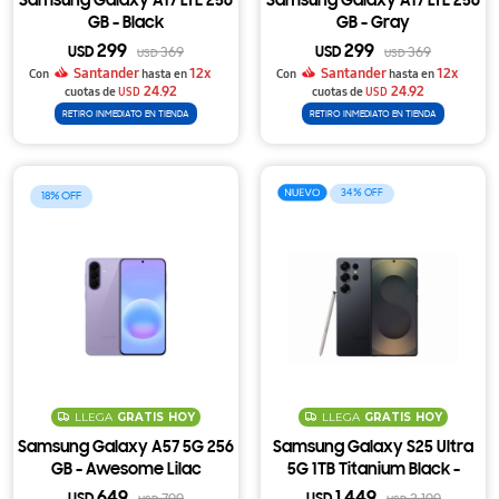
Samsung Galaxy A17 LTE 256
Samsung Galaxy A17 LTE 256
GB - Black
GB - Gray
299
299
USD
369
USD
369
USD
USD
Santander
12x
Santander
12x
Con
hasta en
Con
hasta en
24.92
24.92
cuotas de
USD
cuotas de
USD
RETIRO INMEDIATO EN TIENDA
RETIRO INMEDIATO EN TIENDA
34
18
LLEGA
GRATIS
HOY
LLEGA
GRATIS
HOY
Samsung Galaxy A57 5G 256
Samsung Galaxy S25 Ultra
GB - Awesome Lilac
5G 1TB Titanium Black -
Titanium Black