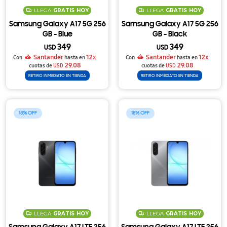
LLEGA
GRATIS
HOY
LLEGA
GRATIS
HOY
Samsung Galaxy A17 5G 256
Samsung Galaxy A17 5G 256
GB - Blue
GB - Black
349
349
USD
USD
Santander
12x
Santander
12x
Con
hasta en
Con
hasta en
29.08
29.08
cuotas de
USD
cuotas de
USD
RETIRO INMEDIATO EN TIENDA
RETIRO INMEDIATO EN TIENDA
18
18
LLEGA
GRATIS
HOY
LLEGA
GRATIS
HOY