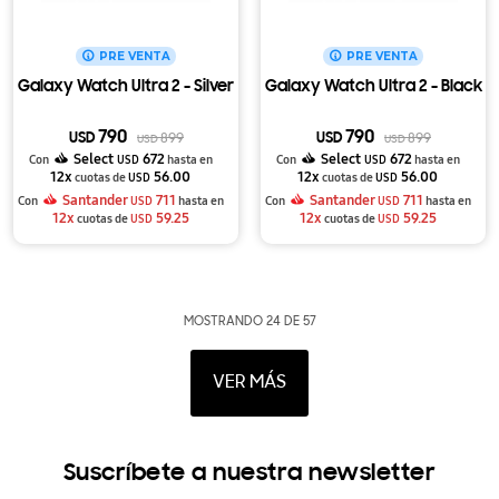
PRE VENTA
PRE VENTA
Galaxy Watch Ultra 2 - Silver
Galaxy Watch Ultra 2 - Black
790
790
USD
899
USD
899
USD
USD
Select
672
Select
672
Con
USD
hasta en
Con
USD
hasta en
12x
56.00
12x
56.00
cuotas de
USD
cuotas de
USD
Santander
711
Santander
711
Con
USD
hasta en
Con
USD
hasta en
12x
59.25
12x
59.25
cuotas de
USD
cuotas de
USD
MOSTRANDO
24
DE
57
VER MÁS
Suscríbete a nuestra newsletter