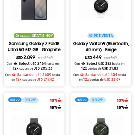
LLEGA
GRATIS
HOY
PRE VENTA
Samsung Galaxy Z Fold8
Galaxy Watch9 (Bluetooth,
Ultra 5G 512 GB - Graphite
40 mm) - Beige
2.899
449
USD
3.149
USD
549
USD
USD
Select
2464
Select
382
Con
USD
hasta en
Con
USD
hasta en
12x
205.33
12x
31.83
cuotas de
USD
cuotas de
USD
Santander
2609
Santander
404
Con
USD
hasta
Con
USD
hasta
12x
217.42
12x
33.67
en
cuotas de
USD
en
cuotas de
USD
18
18