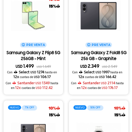
PRE VENTA
PRE VENTA
Samsung Galaxy Z Flip8 5G
Samsung Galaxy Z Fold8 5G
256GB - Mint
256 GB - Graphite
1.499
2.349
USD
1.649
USD
2.549
USD
USD
Select
1274
Select
1997
Con
USD
hasta en
Con
USD
hasta en
12x
106.17
12x
166.42
cuotas de
USD
cuotas de
USD
Santander
1349
Santander
2114
Con
USD
hasta
Con
USD
hasta
12x
112.42
12x
176.17
en
cuotas de
USD
en
cuotas de
USD
7
18