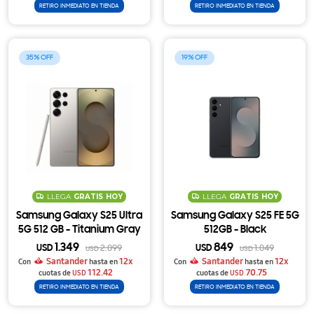
RETIRO INMEDIATO EN TIENDA
RETIRO INMEDIATO EN TIENDA
35
19
LLEGA
GRATIS
HOY
LLEGA
GRATIS
HOY
Samsung Galaxy S25 Ultra
Samsung Galaxy S25 FE 5G
5G 512 GB - Titanium Gray
512GB - Black
1.349
849
USD
2.099
USD
1.049
USD
USD
Santander
12x
Santander
12x
Con
hasta en
Con
hasta en
112.42
70.75
cuotas de
USD
cuotas de
USD
RETIRO INMEDIATO EN TIENDA
RETIRO INMEDIATO EN TIENDA