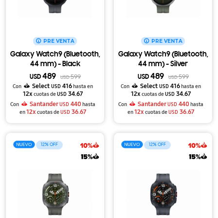
PRE VENTA
PRE VENTA
Galaxy Watch9 (Bluetooth,
Galaxy Watch9 (Bluetooth,
44 mm) - Black
44 mm) - Silver
489
489
USD
599
USD
599
USD
USD
Select
416
Select
416
Con
USD
hasta en
Con
USD
hasta en
12x
34.67
12x
34.67
cuotas de
USD
cuotas de
USD
Santander
440
Santander
440
Con
USD
hasta
Con
USD
hasta
12x
36.67
12x
36.67
en
cuotas de
USD
en
cuotas de
USD
12
12