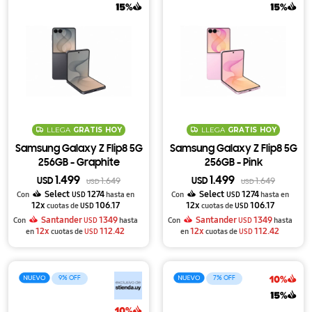
LLEGA
GRATIS
HOY
LLEGA
GRATIS
HOY
Samsung Galaxy Z Flip8 5G
Samsung Galaxy Z Flip8 5G
256GB - Graphite
256GB - Pink
1.499
1.499
USD
1.649
USD
1.649
USD
USD
Select
1274
Select
1274
Con
USD
hasta en
Con
USD
hasta en
12x
106.17
12x
106.17
cuotas de
USD
cuotas de
USD
Santander
1349
Santander
1349
Con
USD
hasta
Con
USD
hasta
12x
112.42
12x
112.42
en
cuotas de
USD
en
cuotas de
USD
9
7