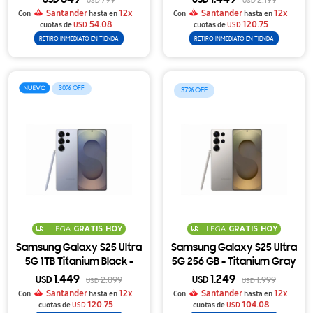
649
1.449
USD
799
USD
2.199
USD
USD
Santander
12x
Santander
12x
Con
hasta en
Con
hasta en
54.08
120.75
cuotas de
USD
cuotas de
USD
RETIRO INMEDIATO EN TIENDA
RETIRO INMEDIATO EN TIENDA
30
37
LLEGA
GRATIS
HOY
LLEGA
GRATIS
HOY
Samsung Galaxy S25 Ultra
Samsung Galaxy S25 Ultra
5G 1TB Titanium Black -
5G 256 GB - Titanium Gray
Titanium Silver Blue
1.449
1.249
USD
2.099
USD
1.999
USD
USD
Santander
12x
Santander
12x
Con
hasta en
Con
hasta en
120.75
104.08
cuotas de
USD
cuotas de
USD