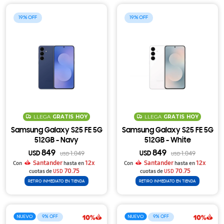
19
19
LLEGA
GRATIS
HOY
LLEGA
GRATIS
HOY
Samsung Galaxy S25 FE 5G
Samsung Galaxy S25 FE 5G
512GB - Navy
512GB - White
849
849
USD
1.049
USD
1.049
USD
USD
Santander
12x
Santander
12x
Con
hasta en
Con
hasta en
70.75
70.75
cuotas de
USD
cuotas de
USD
RETIRO INMEDIATO EN TIENDA
RETIRO INMEDIATO EN TIENDA
9
9