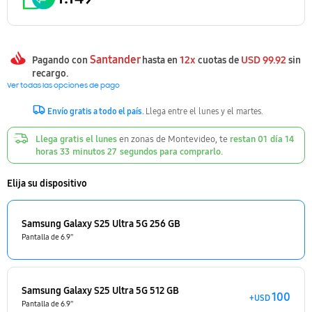
Santander
12x
USD
99.92
Pagando con
hasta en
cuotas de
sin
recargo.
Ver todas las opciones de pago
Envío gratis a todo el país.
Llega entre el lunes y el martes.
Llega gratis el lunes
en zonas de Montevideo, te
restan
01
día
14
horas
33
minutos
25
segundos
para comprarlo.
Elija su dispositivo
Samsung Galaxy S25 Ultra 5G 256 GB
Pantalla de 6.9''
Samsung Galaxy S25 Ultra 5G 512 GB
100
+USD
Pantalla de 6.9''