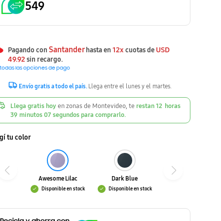
549
Santander
12x
USD
Pagando con
hasta en
cuotas de
49.92
sin recargo.
 todas las opciones de pago
Envío gratis a todo el país.
Llega entre el lunes y el martes.
Llega gratis hoy
en zonas de Montevideo, te
restan
12
horas
39
minutos
06
segundos
para comprarlo.
gí tu color
Awesome Lilac
Dark Blue
Disponible en stock
Disponible en stock