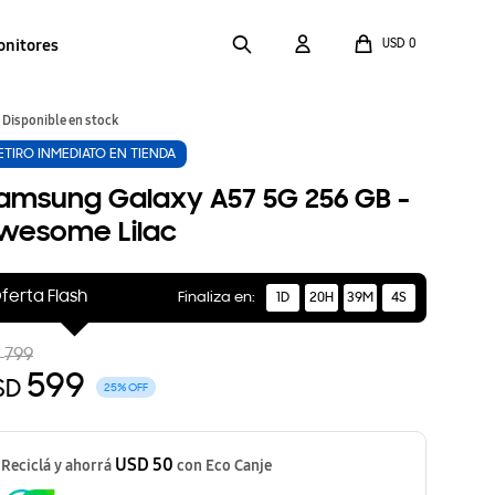
onitores
USD
0
Disponible en stock
ETIRO INMEDIATO EN TIENDA
amsung Galaxy A57 5G 256 GB -
wesome Lilac
ferta Flash
Finaliza en:
1D
20H
39M
3S
799
D
599
SD
25
USD 50
Reciclá y ahorrá
con Eco Canje