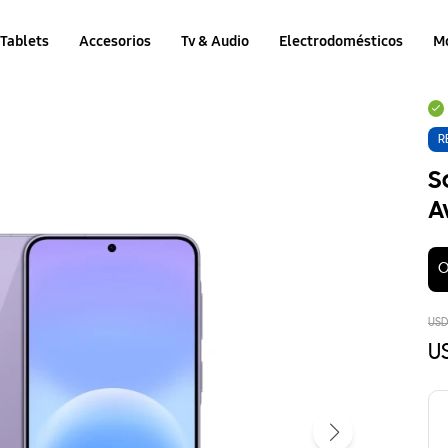
Tablets
Accesorios
Tv & Audio
Electrodomésticos
M
R
S
A
O
US
U