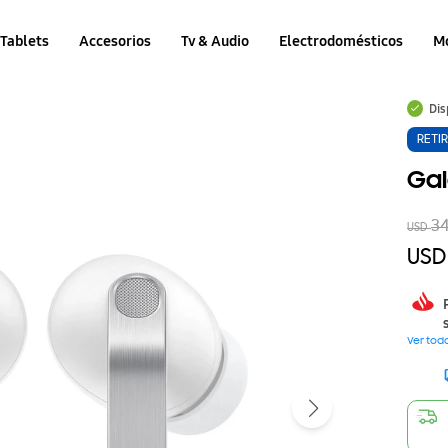
Tablets
Accesorios
Tv & Audio
Electrodomésticos
M
Dis
RETI
Gal
3
USD
USD
Ver tod