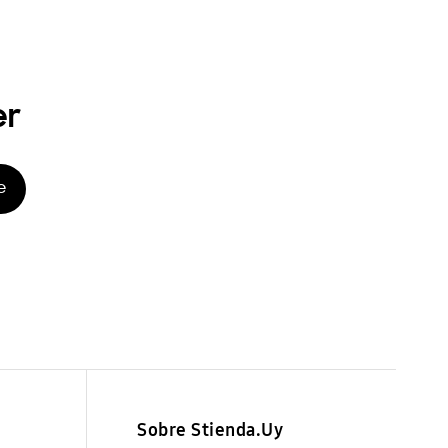
er
e
Sobre Stienda.Uy