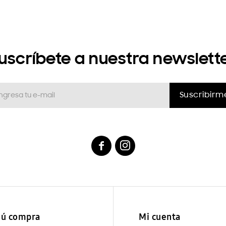
uscríbete a nuestra newslett
Suscribirm


ú compra
Mi cuenta