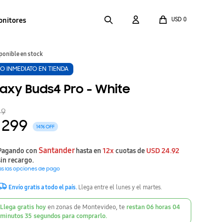
onitores
USD
0
ponible en stock
RO INMEDIATO EN TIENDA
axy Buds4 Pro - White
49
299
14
Santander
12x
USD
24.92
Pagando con
hasta en
cuotas de
sin recargo.
as las opciones de pago
Envío gratis a todo el país.
Llega entre el lunes y el martes.
Llega gratis hoy
en zonas de Montevideo, te
restan
06
horas
04
minutos
35
segundos
para comprarlo.