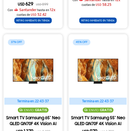
Santander
12x
Con
hasta en
629
58.25
USD
899
cuotas de
USD
USD
Santander
12x
Con
hasta en
52.42
cuotas de
USD
RETIRO INMEDIATO EN TIENDA
RETIRO INMEDIATO EN TIENDA
37
45
Termina en:
22:43:37
Termina en:
22:43:37
ENVÍO
GRATIS
ENVÍO
GRATIS
Smart TV Samsung 65" Neo
Smart TV Samsung 55" Neo
QLED QN70F 4K Vision AI
QLED QN70F 4K Vision AI
(2025)
(2025)