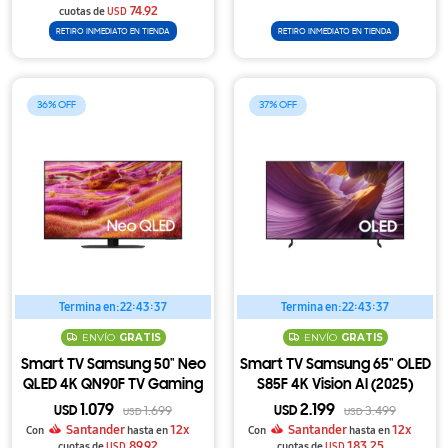
74.92
cuotas de
USD
RETIRO INMEDIATO EN TIENDA
RETIRO INMEDIATO EN TIENDA
36
37
Termina en:
22:43:37
Termina en:
22:43:37
ENVÍO
GRATIS
ENVÍO
GRATIS
Smart TV Samsung 50" Neo
Smart TV Samsung 65" OLED
QLED 4K QN90F TV Gaming
S85F 4K Vision AI (2025)
(2025)
1.079
2.199
USD
1.699
USD
3.499
USD
USD
Santander
12x
Santander
12x
Con
hasta en
Con
hasta en
89.92
183.25
cuotas de
USD
cuotas de
USD