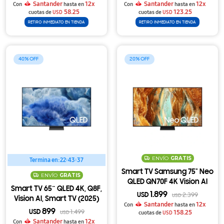
Santander
12x
Santander
12x
Con
hasta en
Con
hasta en
58.25
123.25
cuotas de
USD
cuotas de
USD
RETIRO INMEDIATO EN TIENDA
RETIRO INMEDIATO EN TIENDA
40
20
ENVÍO
GRATIS
Termina en:
22:43:37
Smart TV Samsung 75" Neo
ENVÍO
GRATIS
QLED QN70F 4K Vision AI
Smart TV 65¨ QLED 4K, Q8F,
(2025)
1.899
USD
2.399
USD
Vision AI, Smart TV (2025)
Santander
12x
Con
hasta en
899
158.25
USD
1.499
cuotas de
USD
USD
Santander
12x
Con
hasta en