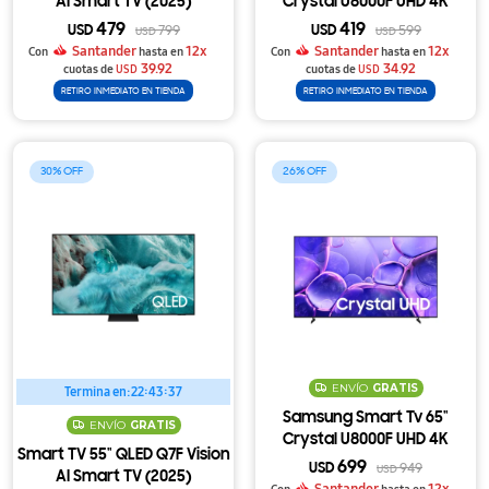
AI Smart TV (2025)
Crystal U8000F UHD 4K
479
419
USD
799
USD
599
USD
USD
Santander
12x
Santander
12x
Con
hasta en
Con
hasta en
39.92
34.92
cuotas de
USD
cuotas de
USD
RETIRO INMEDIATO EN TIENDA
RETIRO INMEDIATO EN TIENDA
30
26
ENVÍO
GRATIS
Termina en:
22:43:37
Samsung Smart Tv 65"
ENVÍO
GRATIS
Crystal U8000F UHD 4K
Smart TV 55" QLED Q7F Vision
699
USD
949
USD
AI Smart TV (2025)