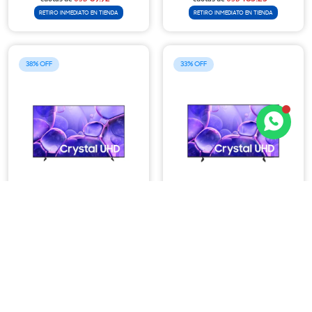
RETIRO INMEDIATO EN TIENDA
RETIRO INMEDIATO EN TIENDA
38
33
Termina en:
22:43:37
Termina en:
22:43:37
ENVÍO
GRATIS
ENVÍO
GRATIS
Samsung Smart Tv 55"
Samsung Smart Tv 75"
Crystal U8000F UHD 4K
Crystal U8000F UHD 4K
489
999
USD
799
USD
1.499
USD
USD
Santander
12x
Santander
12x
Con
hasta en
Con
hasta en
40.75
83.25
cuotas de
USD
cuotas de
USD