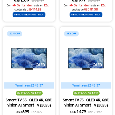
1.379
979
USD
2.199
USD
1.799
USD
USD
Santander
12x
Santander
12x
Con
hasta en
Con
hasta en
114.92
81.58
cuotas de
USD
cuotas de
USD
RETIRO INMEDIATO EN TIENDA
RETIRO INMEDIATO EN TIENDA
22
38
Termina en:
22:43:37
Termina en:
22:43:37
ENVÍO
GRATIS
ENVÍO
GRATIS
Smart TV 55¨ QLED 4K, Q8F,
Smart TV 75¨ QLED 4K, Q8F,
Vision AI, Smart TV (2025)
Vision AI, Smart TV (2025)
699
1.479
USD
899
USD
2.399
USD
USD