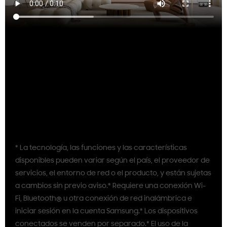
* La tecnología, las funciones y las características
disponibles pueden variar según el país, el proveedor de
servicios, el entorno de red o el producto, y están sujetas
a cambios sin previo aviso.* Requiere una conexión Wi-
Fi, Bluetooth® u otra conexión de red inalámbrica e
iniciar sesión en la cuenta Samsung.* Los dispositivos
conectados se venden por separado.* El uso de la