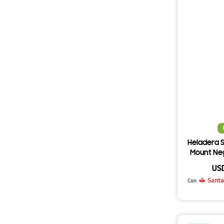
Heladera S
Mount Neg
En
US
Santa
Con