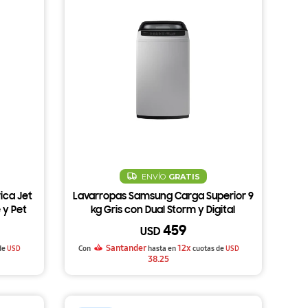
ENVÍO
GRATIS
ica Jet
Lavarropas Samsung Carga Superior 9
 y Pet
kg Gris con Dual Storm y Digital
Inverter WA90CG4240BY
459
USD
Santander
12x
de
USD
Con
hasta en
cuotas de
USD
38.25