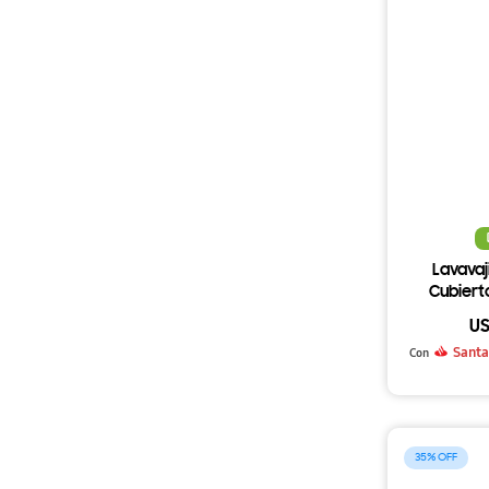
Lavavaj
Cubiert
U
Santa
Con
35