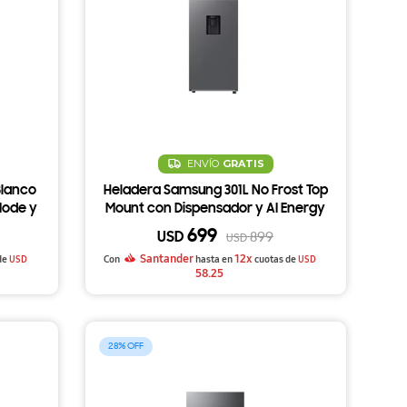
ENVÍO
GRATIS
Blanco
Heladera Samsung 301L No Frost Top
Mode y
Mount con Dispensador y AI Energy
34LE
Mode RT31DG5220S9
699
USD
899
USD
Santander
12x
de
USD
Con
hasta en
cuotas de
USD
58.25
28