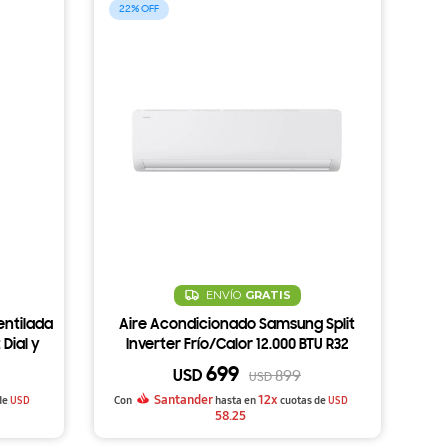
22
ENVÍO
GRATIS
entilada
Aire Acondicionado Samsung Split
 Dial y
Inverter Frío/Calor 12.000 BTU R32
699
USD
899
USD
Santander
12x
de
USD
Con
hasta en
cuotas de
USD
58.25