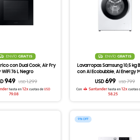
ENVÍO
GRATIS
ENVÍO
GRATIS
rico con Dual Cook, Air Fry
Lavarropas Samsung 10,5 kg 
y WiFi 76 L Negro
con AI Ecobubble, AI Energy 
Vapor Higiénico WW10DG6U
949
699
SD
USD
1.299
799
USD
USD
nder
12x
Santander
12x
hasta en
cuotas de
USD
Con
hasta en
cuotas 
79.08
58.25
9