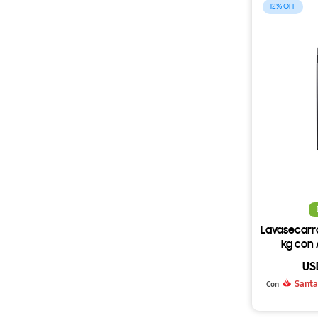
12
Lavasecarr
kg con 
Dispense 
US
Santa
Con