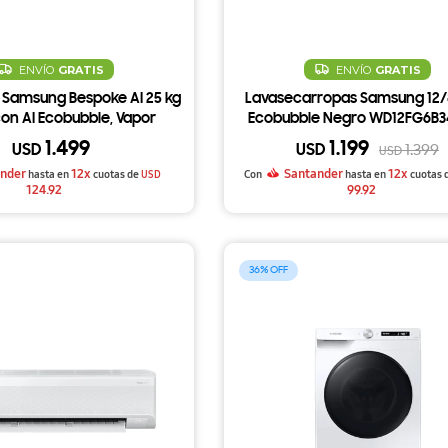
ENVÍO
GRATIS
ENVÍO
GRATIS
 Samsung Bespoke AI 25 kg
Lavasecarropas Samsung 12/8
on AI Ecobubble, Vapor
Ecobubble Negro WD12FG6B3
nico y Auto Open Door
1.499
1.199
USD
USD
1.399
USD
WF25B9600KV
nder
12x
Santander
12x
hasta en
cuotas de
USD
Con
hasta en
cuotas 
124.92
99.92
36