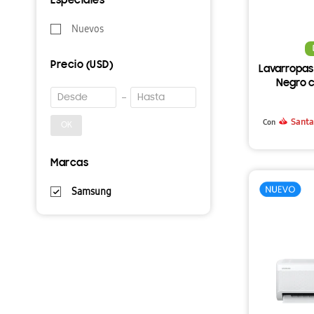
Especiales
Nuevos
Precio
(USD)
Lavarropas
Negro c
Higié
Santa
Con
OK
Marcas
Samsung