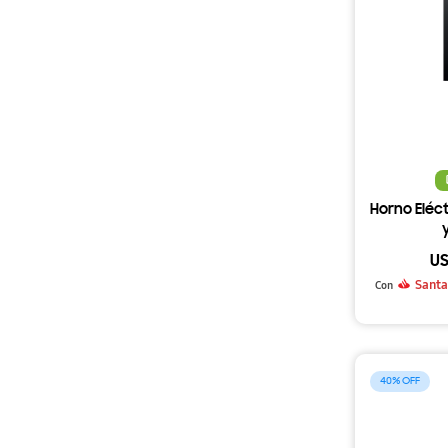
Horno Eléct
U
Santa
Con
40