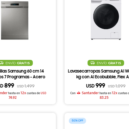
ENVÍO
GRATIS
ENVÍO
GRATIS
illas Samsung 60 cm 14
Lavasecarropas Samsung AI Wa
os 7 Programas - Acero
kg con AI Ecobubble, Flex 
Inoxidable
Dispense y Vapor Higiénico -
899
999
SD
USD
1.499
1.099
USD
USD
nder
12x
Santander
12x
hasta en
cuotas de
USD
Con
hasta en
cuotas 
74.92
83.25
50