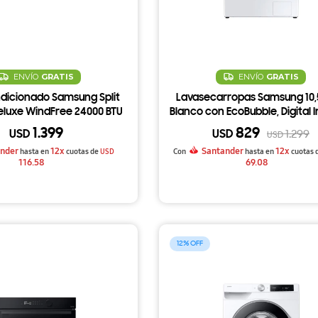
ENVÍO
GRATIS
ENVÍO
GRATIS
dicionado Samsung Split
Lavasecarropas Samsung 10,
Deluxe WindFree 24000 BTU
Blanco con EcoBubble, Digital 
y AI Control — WD10T534
1.399
829
USD
USD
1.299
USD
nder
12x
Santander
12x
hasta en
cuotas de
USD
Con
hasta en
cuotas 
116.58
69.08
12