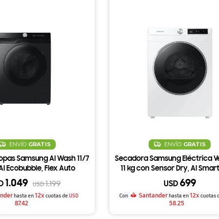
ENVÍO
GRATIS
ENVÍO
GRATIS
opas Samsung AI Wash 11/7
Secadora Samsung Eléctrica V
AI Ecobubble, Flex Auto
11 kg con Sensor Dry, AI Smart
y Vapor Higiénico - Inox
WiFi
1.049
699
D
USD
1.199
USD
nder
12x
Santander
12x
hasta en
cuotas de
USD
Con
hasta en
cuotas 
87.42
58.25