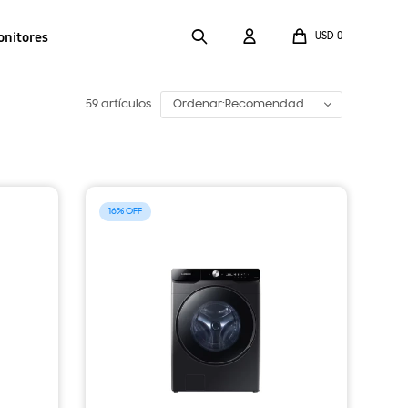
onitores
USD
0
59 artículos
Recomendado
16