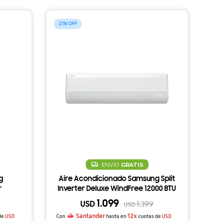
21
ENVÍO
GRATIS
g
Aire Acondicionado Samsung Split
r
Inverter Deluxe WindFree 12000 BTU
1.099
USD
1.399
USD
Santander
12x
de
USD
Con
hasta en
cuotas de
USD