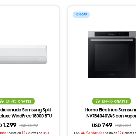
16
ENVÍO
GRATIS
ENVÍO
GRATIS
dicionado Samsung Split
Horno Eléctrico Samsun
Deluxe WindFree 18000 BTU
NV7B4040VAS con vapo
1.299
749
D
USD
1.599
899
USD
USD
nder
12x
Santander
12x
hasta en
cuotas de
USD
Con
hasta en
cuotas 