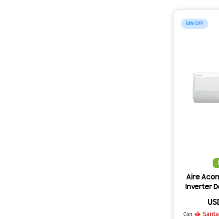
18
Aire Acon
Inverter 
US
Santa
Con