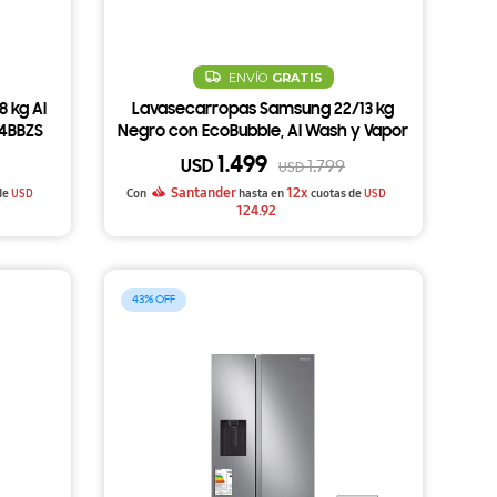
ENVÍO
GRATIS
 kg AI
Lavasecarropas Samsung 22/13 kg
4BBZS
Negro con EcoBubble, AI Wash y Vapor
WD22T6500GV
1.499
USD
1.799
USD
Santander
12x
de
USD
Con
hasta en
cuotas de
USD
124.92
43