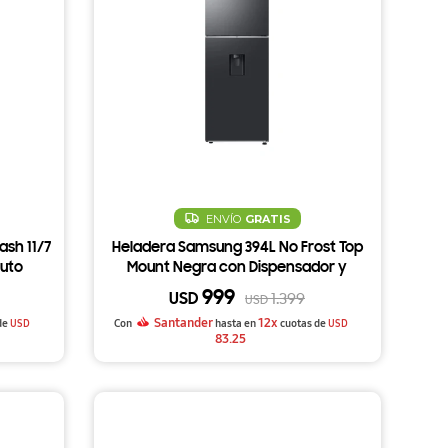
ENVÍO
GRATIS
sh 11/7
Heladera Samsung 394L No Frost Top
Auto
Mount Negra con Dispensador y
 White
Fábrica de Hielo Automática
999
USD
1.399
USD
RT42DG6770B1
Santander
12x
de
USD
Con
hasta en
cuotas de
USD
83.25