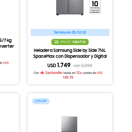
Termina en:
05:52:01
5/7 kg
ENVÍO
GRATIS
Inverter
Heladera Samsung Side by Side 716L
DBW
SpaceMax con Dispensador y Digital
Inverter RS27T5200S9
de
USD
1.749
USD
3.099
USD
Santander
12x
Con
hasta en
cuotas de
USD
145.75
22