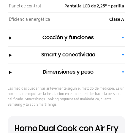
Panel de control
Pantalla LCD de 2,25" + perilla
Eficiencia energética
Clase A
Cocción y funciones
▾
Smart y conectividad
▾
Dimensiones y peso
▾
Las medidas pueden variar levemente según el método de medición. Es un
horno para empotrar: la instalación en el mueble debe hacerla personal
calificado. SmartThings Cooking requiere red inalámbrica, cuenta
Samsung y la app SmartThings.
Horno Dual Cook con Air Fry