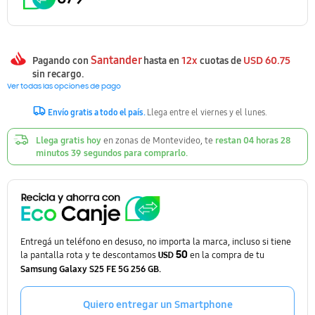
Santander
12x
USD
60.75
Pagando con
hasta en
cuotas de
sin recargo.
Ver todas las opciones de pago
Envío gratis a todo el país.
Llega entre el viernes y el lunes.
Llega gratis hoy
en zonas de Montevideo, te
restan
04
horas
28
minutos
38
segundos
para comprarlo.
Entregá un teléfono en desuso, no importa la marca, incluso si tiene
la pantalla rota y te descontamos
50
en la compra de tu
USD
Samsung Galaxy S25 FE 5G 256 GB.
Quiero entregar un Smartphone