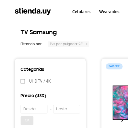
Celulares
Wearables
TV Samsung
Filtrando por:
Tvs por pulgada:
98"
34
Categorías
UHD TV / 4K
Precio
(USD)
OK