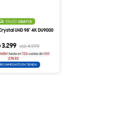
ENVÍO
GRATIS
Crystal UHD 98" 4K DU9000
3.299
D
4.999
USD
nder
12x
hasta en
cuotas de
USD
274.92
IRO INMEDIATO EN TIENDA