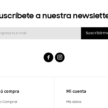
uscríbete a nuestra newslett
Suscribirm


ú compra
Mi cuenta
o Comprar
Mis datos