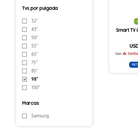
Tvs por pulgada
32"
43"
Smart TV 
50"
55"
US
Santa
65"
Con
75"
RET
85"
98"
100″
Marcas
Samsung