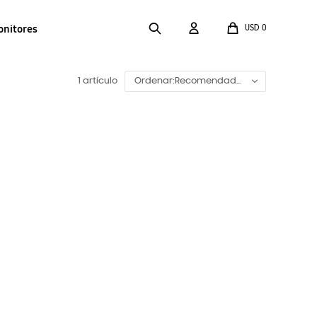
onitores
USD
0
1 artículo
Recomendado