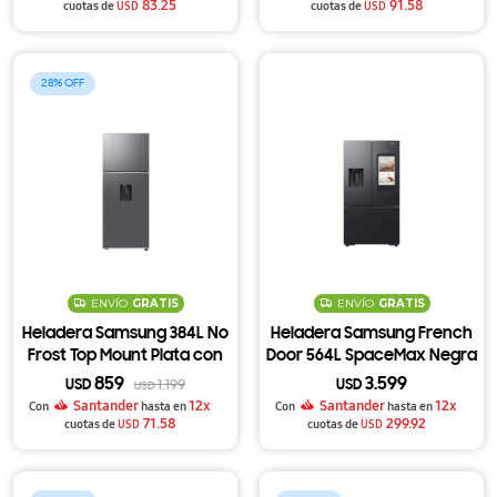
RT42DG6770B1
83.25
91.58
cuotas de
USD
cuotas de
USD
28
ENVÍO
GRATIS
ENVÍO
GRATIS
Heladera Samsung 384L No
Heladera Samsung French
Frost Top Mount Plata con
Door 564L SpaceMax Negra
SmartThings y AI Energy
con Dispensador de Agua y
859
3.599
USD
1.199
USD
USD
RT38DG6730S9
Hielo RF27CG5910B1
Santander
12x
Santander
12x
Con
hasta en
Con
hasta en
71.58
299.92
cuotas de
USD
cuotas de
USD