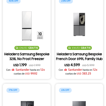
40
23
ENVÍO
GRATIS
ENVÍO
GRATIS
Heladera Samsung Bespoke
Heladera Samsung Bespoke
328L No Frost Freezer
French Door 699L Family Hub
Inferior SpaceMax
32" con FlexZone y
1.199
4.599
USD
1.999
USD
5.999
USD
USD
RB33A307012 - White
Dispensador RF29DB9950QD
Santander
12x
Santander
12x
Con
hasta en
Con
hasta en
99.92
383.25
cuotas de
USD
cuotas de
USD
17
6