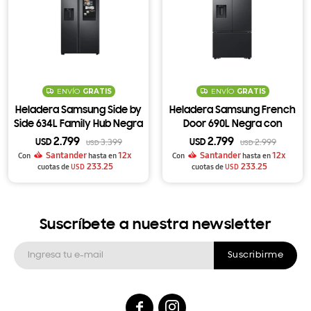
ENVÍO
GRATIS
ENVÍO
GRATIS
Heladera Samsung Side by
Heladera Samsung French
Side 634L Family Hub Negra
Door 690L Negra con
con Dispensador
SpaceMax, Doble Fábrica de
2.799
2.799
USD
3.399
USD
2.999
USD
USD
RS58T5561B1
Hielo y Dispensador
Santander
12x
Santander
12x
Con
hasta en
Con
hasta en
233.25
RF32CG5410B1
233.25
cuotas de
USD
cuotas de
USD
Suscríbete a nuestra newsletter
Suscribirme

