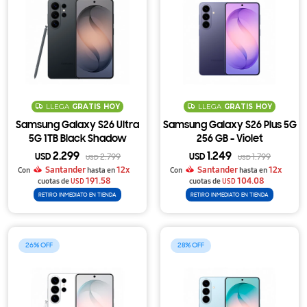
LLEGA
GRATIS
HOY
LLEGA
GRATIS
HOY
Samsung Galaxy S26 Ultra
Samsung Galaxy S26 Plus 5G
5G 1TB Black Shadow
256 GB - Violet
2.299
1.249
USD
2.799
USD
1.799
USD
USD
Santander
12x
Santander
12x
Con
hasta en
Con
hasta en
191.58
104.08
cuotas de
USD
cuotas de
USD
RETIRO INMEDIATO EN TIENDA
RETIRO INMEDIATO EN TIENDA
26
28