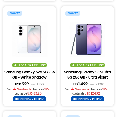
28
28
LLEGA
GRATIS
HOY
LLEGA
GRATIS
HOY
Samsung Galaxy S26 5G 256
Samsung Galaxy S26 Ultra
GB - White Shadow
5G 256 GB - Ultra Violet
999
1.499
USD
1.399
USD
2.099
USD
USD
Santander
12x
Santander
12x
Con
hasta en
Con
hasta en
83.25
124.92
cuotas de
USD
cuotas de
USD
RETIRO INMEDIATO EN TIENDA
RETIRO INMEDIATO EN TIENDA