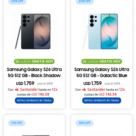
26
26
LLEGA
GRATIS
HOY
LLEGA
GRATIS
HOY
Samsung Galaxy S26 Ultra
Samsung Galaxy S26 Ultra
5G 512 GB - Black Shadow
5G 512 GB - Galactic Blue
1.759
1.759
USD
2.399
USD
2.399
USD
USD
Santander
12x
Santander
12x
Con
hasta en
Con
hasta en
146.58
146.58
cuotas de
USD
cuotas de
USD
RETIRO INMEDIATO EN TIENDA
RETIRO INMEDIATO EN TIENDA
17
30