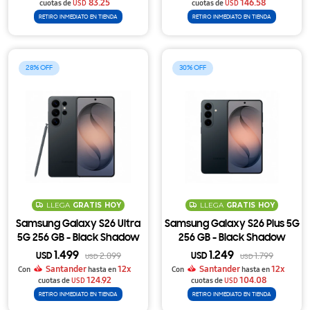
83.25
146.58
cuotas de
USD
cuotas de
USD
RETIRO INMEDIATO EN TIENDA
RETIRO INMEDIATO EN TIENDA
28
30
LLEGA
GRATIS
HOY
LLEGA
GRATIS
HOY
Samsung Galaxy S26 Ultra
Samsung Galaxy S26 Plus 5G
5G 256 GB - Black Shadow
256 GB - Black Shadow
1.499
1.249
USD
2.099
USD
1.799
USD
USD
Santander
12x
Santander
12x
Con
hasta en
Con
hasta en
124.92
104.08
cuotas de
USD
cuotas de
USD
RETIRO INMEDIATO EN TIENDA
RETIRO INMEDIATO EN TIENDA