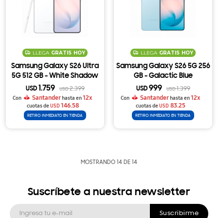
LLEGA
GRATIS
HOY
LLEGA
GRATIS
HOY
Samsung Galaxy S26 Ultra
Samsung Galaxy S26 5G 256
5G 512 GB - White Shadow
GB - Galactic Blue
1.759
999
USD
2.399
USD
1.399
USD
USD
Santander
12x
Santander
12x
Con
hasta en
Con
hasta en
146.58
83.25
cuotas de
USD
cuotas de
USD
RETIRO INMEDIATO EN TIENDA
RETIRO INMEDIATO EN TIENDA
MOSTRANDO
14
DE
14
Suscríbete a nuestra newsletter
Suscribirme