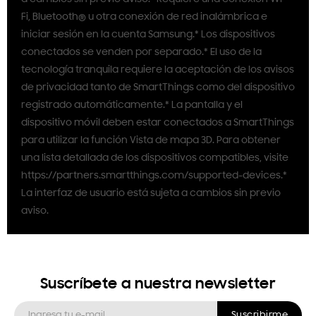
Fi, Bluetooth® u otra conexión de red inalámbrica e
iniciar sesión en la cuenta Samsung.* Los dispositivos
conectados se venden por separado.* El uso de la
tecnología tranquila requiere la aceptación de los avisos
de privacidad tanto de SmartThings como del dispositivo
registrado automáticamente.* La pantalla y el
dispositivo móvil deben estar conectados a SmartThings
para utilizar la función Vista de mapa 3D. Para obtener
una lista detallada de los dispositivos compatibles, visite
https://partners.smartthings.com/supported-devices.*
La interfaz de usuario está sujeta a cambios sin previo
aviso.
Suscríbete a nuestra newsletter
Suscribirme