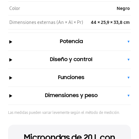
Color
Negro
Dimensiones externas (An × Al × Pr)
44 × 25,9 × 33,8 cm
Potencia
▾
Diseño y control
▾
Funciones
▾
Dimensiones y peso
▾
Las medidas pueden variar levemente según el método de medición.
Microondas de 20 L con