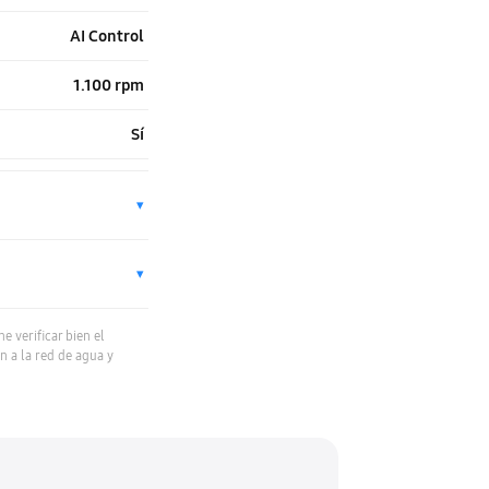
AI Control
1.100 rpm
Sí
▾
▾
 verificar bien el
n a la red de agua y