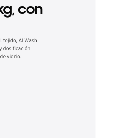
kg, con
 tejido, AI Wash
y dosificación
e vidrio.