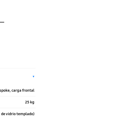
▾
spoke, carga frontal
25 kg
 de vidrio templado)