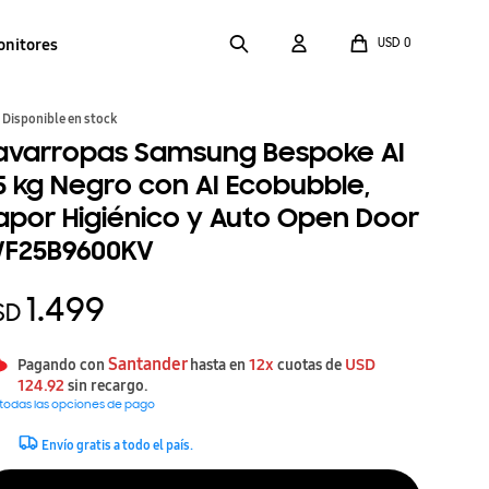
onitores
USD
0
Disponible en stock
avarropas Samsung Bespoke AI
5 kg Negro con AI Ecobubble,
apor Higiénico y Auto Open Door
F25B9600KV
1.499
SD
Santander
12x
USD
Pagando con
hasta en
cuotas de
124.92
sin recargo.
 todas las opciones de pago
Envío gratis a todo el país.