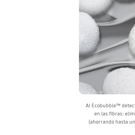
AI Ecobubble™ detect
en las fibras: el
(ahorrando hasta un 