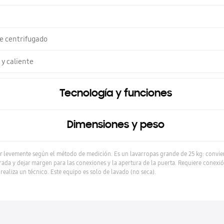
e centrifugado
 y caliente
Tecnología y funciones
Dimensiones y peso
 levemente según el método de medición. Es un lavarropas grande de 25 kg: conviene
rada y dejar margen para las conexiones y la apertura de la puerta. Requiere conexió
 realiza un técnico. Este equipo es solo de lavado (no seca).