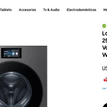
Tablets
Accesorios
Tv & Audio
Electrodomésticos
M
L
2
V
W
U
Ver