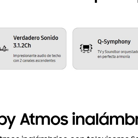
by Atmos inalámb