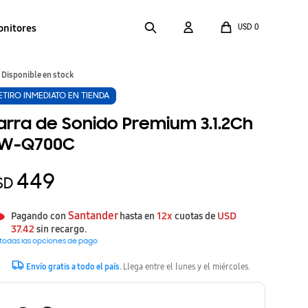
onitores
USD
0
Disponible en stock
ETIRO INMEDIATO EN TIENDA
arra de Sonido Premium 3.1.2Ch
W-Q700C
449
SD
Santander
12x
USD
Pagando con
hasta en
cuotas de
37.42
sin recargo.
 todas las opciones de pago
Envío gratis a todo el país.
Llega entre el lunes y el miércoles.