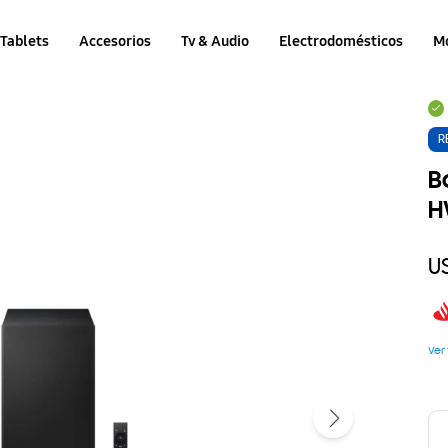
Tablets
Accesorios
Tv & Audio
Electrodomésticos
M
R
B
H
U
Ver