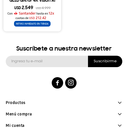
QLED QN70F 4K Vision AI
(2025)
2.549
USD
4.999
USD
Santander
12x
Con
hasta en
212.42
cuotas de
USD
RETIRO INMEDIATO EN TIENDA
Suscríbete a nuestra newsletter
Suscribirme


Productos
Menú compra
Mi cuenta