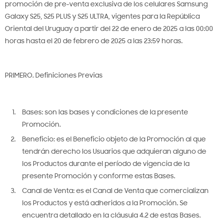
Galaxy S25 Series
Galaxy Watch 8 Classic
Galaxy Tab S10 FE Series
Auriculares
Aspiradoras
Neo QLED
43"
Barras de sonido
Con Freezer
Secarropas
Aires Acondicionados
Odyssey OLED
32"
promoción de pre-venta exclusiva de los celulares Samsung
Galaxy S25, S25 PLUS y S25 ULTRA, vigentes para la República
Glaxy S25 FE
Galaxy Watches
Galaxy Tab A11
Otros
QLED
50"
Torres de Sonido
Ver todo
Lavasecarropas
Cocinas a gas
Aspiradora Robot
Odyssey
27"
Oriental del Uruguay a partir del 22 de enero de 2025 a las 00:00
horas hasta el 20 de febrero de 2025 a las 23:59 horas.
Galaxy A
Galaxy Buds
Ver todo
Correas Watch6
Crystal UHD/4K
55"
Ver todo
Ver todo
Cocinas eléctricas
Powerstick
Essential
24"
Galaxy A37 | A57
Correas
Ver todo
Full HD
65"
Horno de empotrar
Aspiradora sin bolsa
Ver todo
49"
PRIMERO. Definiciones Previas
Ver todo
Ver todo
Accesorios
75"
Anafes a gas
Ver todo
Bases: son las bases y condiciones de la presente
85"
Anafes eléctricos
Promoción.
Beneficio: es el Beneficio objeto de la Promoción al que
98"
Microondas
tendrán derecho los Usuarios que adquieran alguno de
los Productos durante el período de vigencia de la
100″
Campanas y Purificadores
presente Promoción y conforme estas Bases.
Canal de Venta: es el Canal de Venta que comercializan
Ver todo
Lavavajilas
los Productos y está adheridos a la Promoción. Se
encuentra detallado en la cláusula 4.2 de estas Bases.