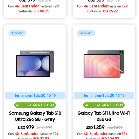
579
359
USD
679
USD
479
USD
USD
Santander
12x
Santander
12x
Con
hasta en
Con
hasta en
48.25
29.92
cuotas de
USD
cuotas de
USD
51
33
Termina en:
1 dia 20:46:18
Termina en:
1 dia 20:46:18
LLEGA
GRATIS
HOY
LLEGA
GRATIS
HOY
Samsung Galaxy Tab S10
Galaxy Tab S11 Ultra Wi-Fi
Ultra 256 GB - Grey
256 GB
979
1.259
USD
1.999
USD
1.899
USD
USD
Santander
12x
Santander
12x
Con
hasta en
Con
hasta en
81.58
104.92
cuotas de
USD
cuotas de
USD