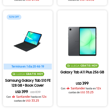
52
LLEGA
GRATIS
HOY
Termina en:
1 dia 20:46:18
Galaxy Tab A11 Plus 256 GB
LLEGA
GRATIS
HOY
Samsung Galaxy Tab S10 FE
399
USD
128 GB + Book Cover
Santander
12x
Con
hasta en
399
33.25
USD
839
cuotas de
USD
USD
Santander
12x
Con
hasta en
33.25
cuotas de
USD