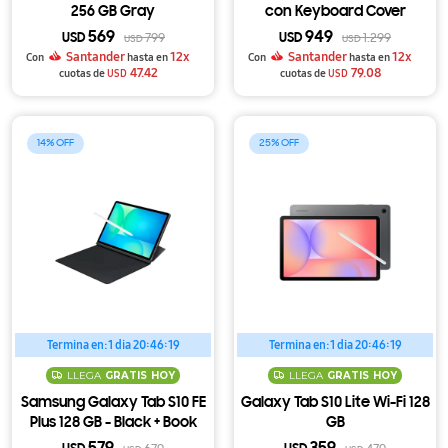
256 GB Gray
con Keyboard Cover
569
949
USD
799
USD
1.299
USD
USD
Santander
12x
Santander
12x
Con
hasta en
Con
hasta en
47.42
79.08
cuotas de
USD
cuotas de
USD
14
25
Termina en:
1 dia 20:46:18
Termina en:
1 dia 20:46:18
LLEGA
GRATIS
HOY
LLEGA
GRATIS
HOY
Samsung Galaxy Tab S10 FE
Galaxy Tab S10 Lite Wi-Fi 128
Plus 128 GB - Black + Book
GB
Cover