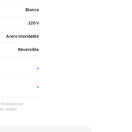
Blanco
220 V
Acero inoxidable
Reversible
▾
▾
cificaciones son
 del modelo.