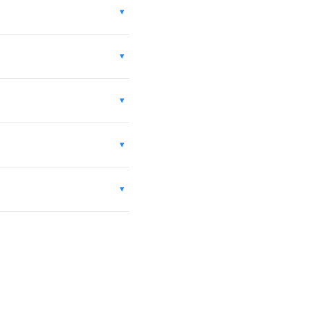
▾
▾
▾
▾
▾