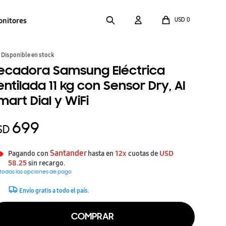
onitores
USD
0
Disponible en stock
ecadora Samsung Eléctrica
entilada 11 kg con Sensor Dry, AI
mart Dial y WiFi
699
SD
Santander
12x
USD
Pagando con
hasta en
cuotas de
58.25
sin recargo.
 todas las opciones de pago
Envío gratis a todo el país.
COMPRAR