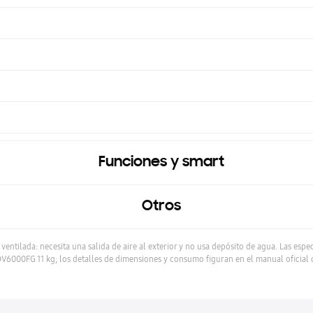
Funciones y smart
Otros
ventilada: necesita una salida de aire al exterior y no usa depósito de agua. Las espe
 DV6000FG 11 kg; los detalles de dimensiones y consumo figuran en el manual oficial