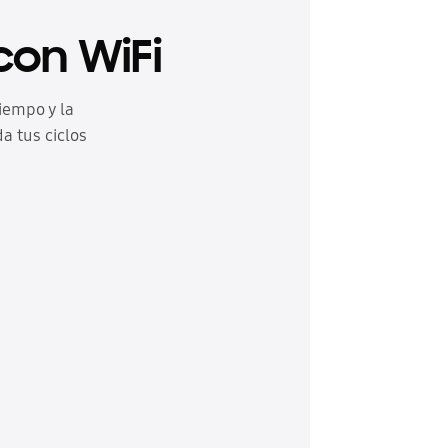
con WiFi
iempo y la
a tus ciclos