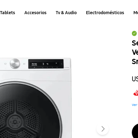
Tablets
Accesorios
Tv & Audio
Electrodomésticos
M
S
V
S
U
Ver