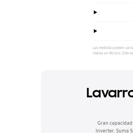
Las medidas pueden varia
realiza un técnico. Este e
Lavarr
Gran capacidad 
Inverter. Suma S