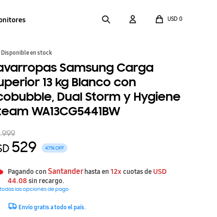
onitores
USD
0
Disponible en stock
avarropas Samsung Carga
uperior 13 kg Blanco con
cobubble, Dual Storm y Hygiene
team WA13CG5441BW
999
D
529
SD
47
Santander
12x
USD
Pagando con
hasta en
cuotas de
44.08
sin recargo.
 todas las opciones de pago
Envío gratis a todo el país.