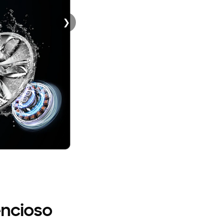
❯
❮
lencioso