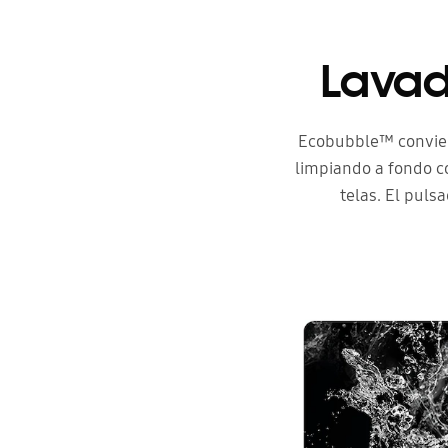
Lavad
Ecobubble™ conviert
limpiando a fondo c
telas. El pul