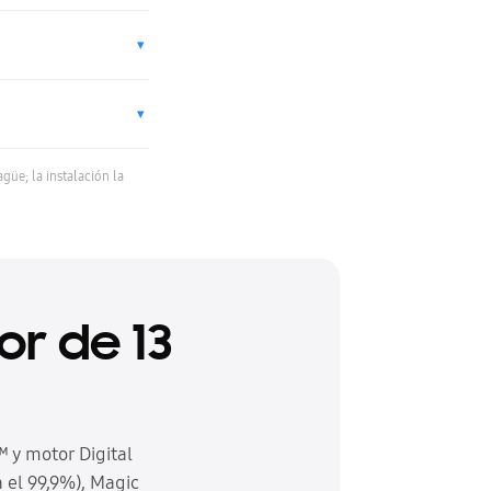
▾
▾
üe; la instalación la
r de 13
 y motor Digital
 el 99,9%), Magic