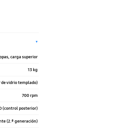
▾
opas, carga superior
13 kg
 de vidrio templado)
700 rpm
 (control posterior)
te (2.ª generación)