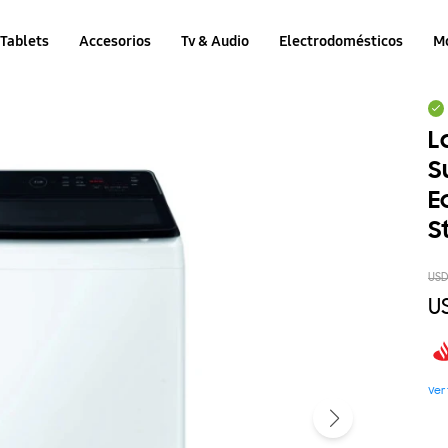
Tablets
Accesorios
Tv & Audio
Electrodomésticos
M
L
S
E
S
US
U
Ver