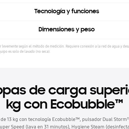
Tecnología y funciones
Dimensiones y peso
r levemente según el método de medición. Requiere conexión a la red de agua y desag
quipo es solo de lavado (no seca).
opas de carga superio
kg con Ecobubble™
de 13 kg con tecnología Ecobubble™, pulsador Dual Storm™
uper Speed (lava en 31 minutos), Hygiene Steam (desinfecta