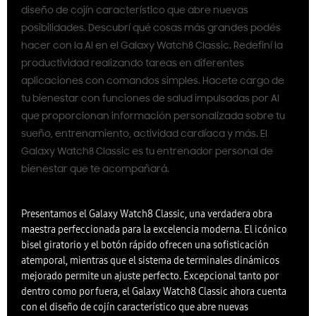
diseño de cojín característico que abre nuevas
posibilidades. Descubrí qué cosas más grandes podés
hacer con la AI en el Galaxy Watch8 Classic. Redefiní la
productividad realizando tareas en diferentes
aplicaciones con comandos simples. Hacete cargo de
tu bienestar con funciones de salud impulsadas por AI
que proporcionan información personalizada sobre tu
sueño, entrenamiento, actividad cardíaca y más. El
Galaxy Watch8 Classic es tu entrenador personal de
bienestar que te acompañará.
Presentamos el Galaxy Watch8 Classic, una verdadera obra
maestra perfeccionada para la excelencia moderna. El icónico
bisel giratorio y el botón rápido ofrecen una sofisticación
atemporal, mientras que el sistema de terminales dinámicos
mejorado permite un ajuste perfecto. Excepcional tanto por
dentro como por fuera, el Galaxy Watch8 Classic ahora cuenta
con el diseño de cojín característico que abre nuevas