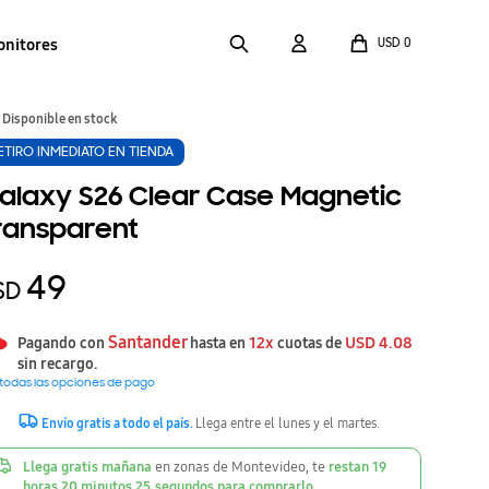
onitores
USD
0
Disponible en stock
ETIRO INMEDIATO EN TIENDA
alaxy S26 Clear Case Magnetic
ransparent
49
SD
Santander
12x
USD
4.08
Pagando con
hasta en
cuotas de
sin recargo.
 todas las opciones de pago
Envío gratis a todo el país.
Llega entre el lunes y el martes.
Llega gratis mañana
en zonas de Montevideo, te
restan
19
horas
20
minutos
25
segundos
para comprarlo.