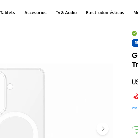
Tablets
Accesorios
Tv & Audio
Electrodomésticos
M
R
G
T
U
Ver