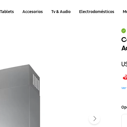
Tablets
Accesorios
Tv & Audio
Electrodomésticos
M
C
A
U
Ver
Op