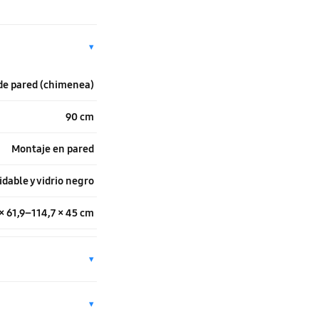
▾
e pared (chimenea)
90 cm
Montaje en pared
idable y vidrio negro
× 61,9–114,7 × 45 cm
▾
▾