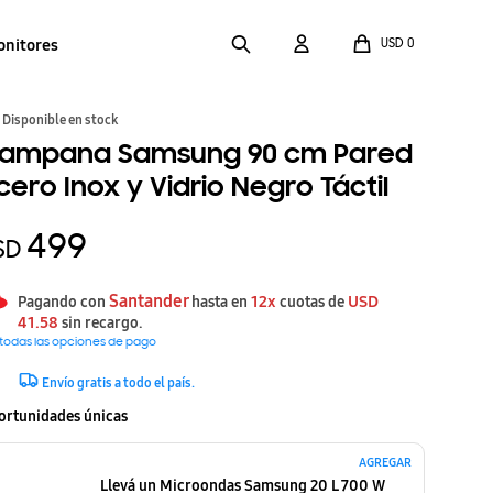
onitores
USD
0
Disponible en stock
ampana Samsung 90 cm Pared
cero Inox y Vidrio Negro Táctil
499
SD
Santander
12x
USD
Pagando con
hasta en
cuotas de
41.58
sin recargo.
 todas las opciones de pago
Envío gratis a todo el país.
ortunidades únicas
AGREGAR
Llevá un Microondas Samsung 20 L 700 W