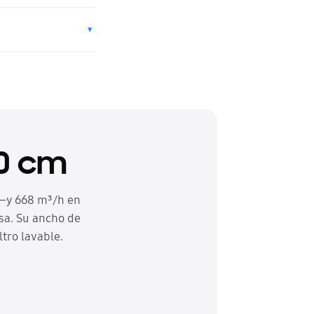
▾
0 cm
 —y 668 m³/h en
asa. Su ancho de
ltro lavable.