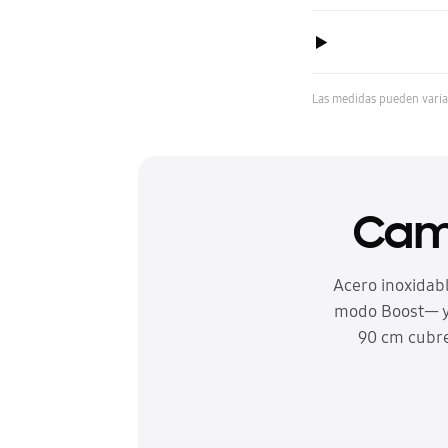
Las medidas pueden variar
Cam
Acero inoxidab
modo Boost— y 4
90 cm cubre 