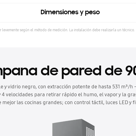
Dimensiones y peso
 levemente según el método de medición. La instalación debe realizarla un técnico.
pana de pared de 9
le y vidrio negro, con extracción potente de hasta 531 m³/h
 velocidades para retirar rápido el humo, el vapor y la gr
mejor las cocinas grandes; con control táctil, luces LED y fi