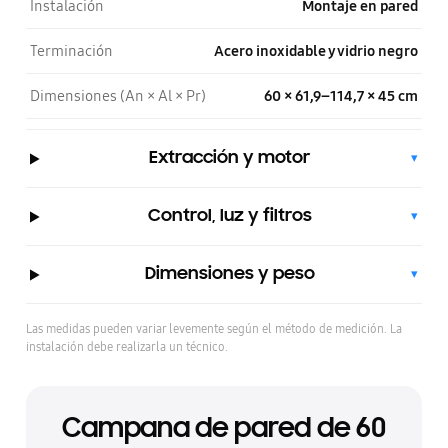
Instalación
Montaje en pared
Terminación
Acero inoxidable y vidrio negro
Dimensiones (An × Al × Pr)
60 × 61,9–114,7 × 45 cm
Extracción y motor
▾
Control, luz y filtros
▾
Dimensiones y peso
▾
Las medidas pueden variar levemente según el método de medición. La
instalación debe realizarla un técnico.
Campana de pared de 60