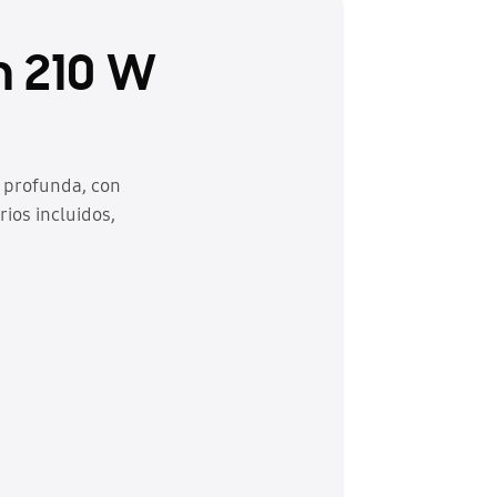
n 210 W
 profunda, con
ios incluidos,