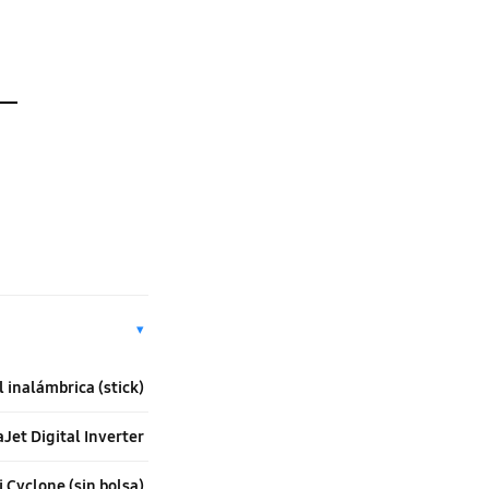
▾
l inalámbrica (stick)
Jet Digital Inverter
i Cyclone (sin bolsa)