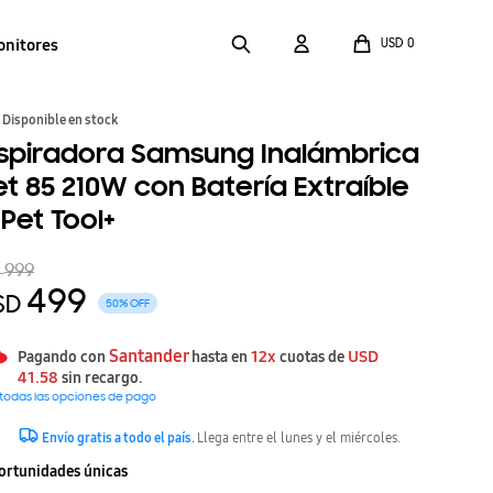
onitores
USD
0
Disponible en stock
spiradora Samsung Inalámbrica
et 85 210W con Batería Extraíble
 Pet Tool+
999
D
499
SD
50
Santander
12x
USD
Pagando con
hasta en
cuotas de
41.58
sin recargo.
 todas las opciones de pago
Envío gratis a todo el país.
Llega entre el lunes y el miércoles.
ortunidades únicas