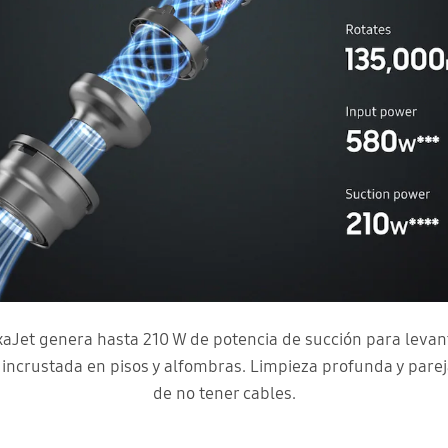
xaJet genera hasta 210 W de potencia de succión para levanta
 incrustada en pisos y alfombras. Limpieza profunda y pare
de no tener cables.