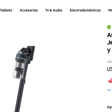
Tablets
Accesorios
Tv & Audio
Electrodomésticos
M
A
J
y
US
U
Ver
Op