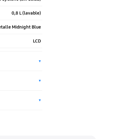
0,8 L (lavable)
talle Midnight Blue
LCD
▾
▾
▾