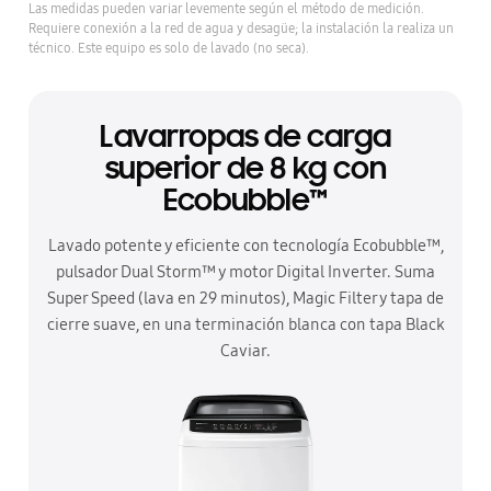
Las medidas pueden variar levemente según el método de medición.
Requiere conexión a la red de agua y desagüe; la instalación la realiza un
técnico. Este equipo es solo de lavado (no seca).
Lavarropas de carga
superior de 8 kg con
Ecobubble™
Lavado potente y eficiente con tecnología Ecobubble™,
pulsador Dual Storm™ y motor Digital Inverter. Suma
Super Speed (lava en 29 minutos), Magic Filter y tapa de
cierre suave, en una terminación blanca con tapa Black
Caviar.