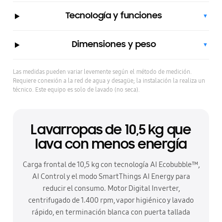
Tecnología y funciones
▾
Dimensiones y peso
▾
Las medidas pueden variar levemente según el método de medición.
Requiere conexión a la red de agua y desagüe; la instalación la realiza un
técnico. Este equipo es solo de lavado (no seca).
Lavarropas de 10,5 kg que
lava con menos energía
Carga frontal de 10,5 kg con tecnología AI Ecobubble™,
AI Control y el modo SmartThings AI Energy para
reducir el consumo. Motor Digital Inverter,
centrifugado de 1.400 rpm, vapor higiénico y lavado
rápido, en terminación blanca con puerta tallada