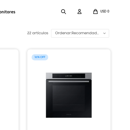
onitores
USD
0
22 artículos
Recomendado
16