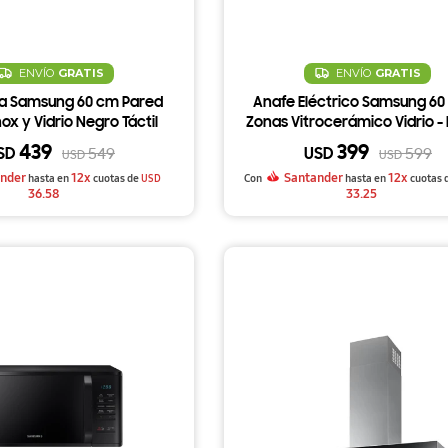
ENVÍO
GRATIS
ENVÍO
GRATIS
 Samsung 60 cm Pared
Anafe Eléctrico Samsung 60
ox y Vidrio Negro Táctil
Zonas Vitrocerámico Vidrio -
439
399
SD
USD
549
599
USD
USD
nder
12x
Santander
12x
hasta en
cuotas de
USD
Con
hasta en
cuotas 
36.58
33.25