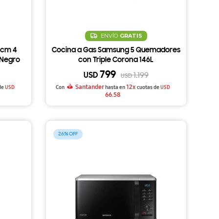
ENVÍO
GRATIS
 cm 4
Cocina a Gas Samsung 5 Quemadores
 Negro
con Triple Corona 146L
799
USD
1.199
USD
Santander
12x
de
USD
Con
hasta en
cuotas de
USD
66.58
26