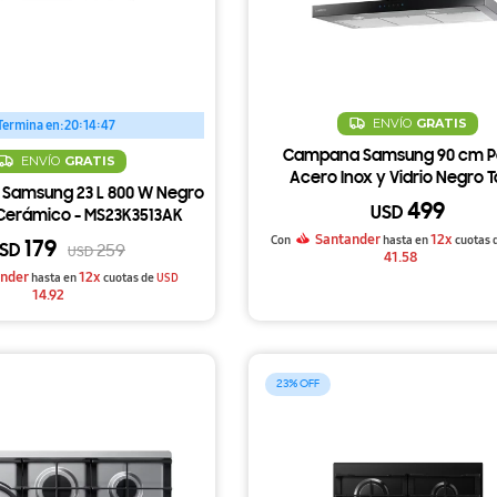
ENVÍO
GRATIS
Termina en:
20:14:47
Campana Samsung 90 cm P
ENVÍO
GRATIS
Acero Inox y Vidrio Negro T
 Samsung 23 L 800 W Negro
499
USD
Cerámico - MS23K3513AK
Santander
12x
Con
hasta en
cuotas 
179
SD
259
USD
41.58
nder
12x
hasta en
cuotas de
USD
14.92
23