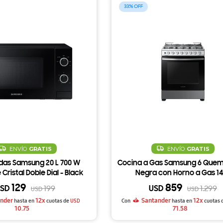
33
ENVÍO
GRATIS
ENVÍO
GRATIS
das Samsung 20 L 700 W
Cocina a Gas Samsung 6 Que
Cristal Doble Dial - Black
Negra con Horno a Gas 1
129
859
SD
USD
199
1.299
USD
USD
nder
12x
Santander
12x
hasta en
cuotas de
USD
Con
hasta en
cuotas 
10.75
71.58