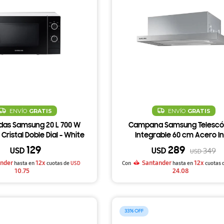
ENVÍO
GRATIS
ENVÍO
GRATIS
das Samsung 20 L 700 W
Campana Samsung Telescó
Cristal Doble Dial - White
Integrable 60 cm Acero I
129
289
USD
USD
349
USD
nder
12x
Santander
12x
hasta en
cuotas de
USD
Con
hasta en
cuotas 
10.75
24.08
33