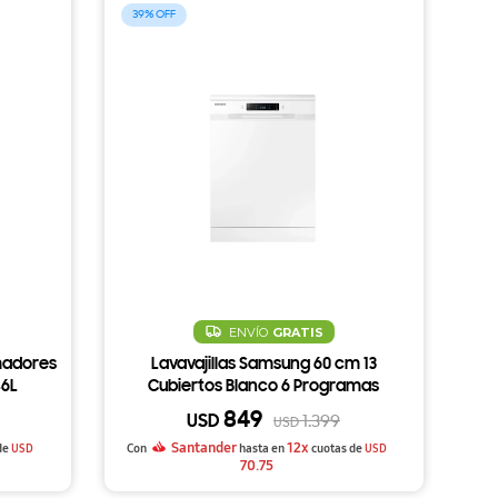
39
ENVÍO
GRATIS
madores
Lavavajillas Samsung 60 cm 13
46L
Cubiertos Blanco 6 Programas
849
USD
1.399
USD
Santander
12x
de
USD
Con
hasta en
cuotas de
USD
70.75