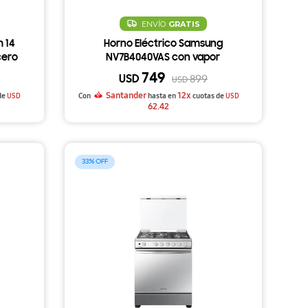
ENVÍO
GRATIS
m 14
Horno Eléctrico Samsung
cero
NV7B4040VAS con vapor
749
USD
899
USD
Santander
12x
de
USD
Con
hasta en
cuotas de
USD
62.42
33