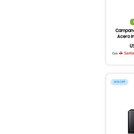
Campana
Acero In
U
Santa
Con
30