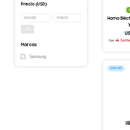
Precio
(USD)
Horno Eléct
OK
U
Santa
Con
Marcas
Samsung
20