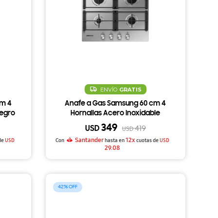
ENVÍO
GRATIS
cm 4
Anafe a Gas Samsung 60 cm 4
Negro
Hornallas Acero Inoxidable
349
USD
419
USD
Santander
12x
de
USD
Con
hasta en
cuotas de
USD
29.08
42