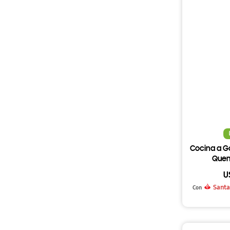
Cocina a 
Quem
U
Santa
Con