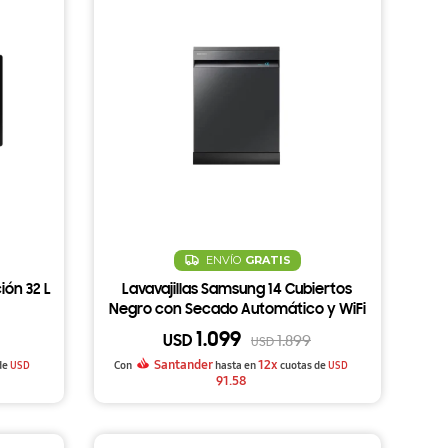
ENVÍO
GRATIS
ón 32 L
Lavavajillas Samsung 14 Cubiertos
Negro con Secado Automático y WiFi
1.099
USD
1.899
USD
Santander
12x
de
USD
Con
hasta en
cuotas de
USD
91.58