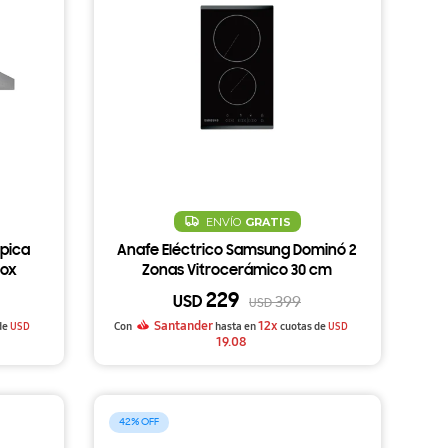
ENVÍO
GRATIS
pica
Anafe Eléctrico Samsung Dominó 2
nox
Zonas Vitrocerámico 30 cm
229
USD
399
USD
Santander
12x
de
USD
Con
hasta en
cuotas de
USD
19.08
42