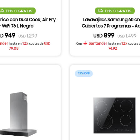
ENVÍO
GRATIS
ENVÍO
GRATIS
rico con Dual Cook, Air Fry
Lavavajillas Samsung 60 c
y WiFi 76 L Negro
Cubiertos 7 Programas - A
Inoxidable
949
899
SD
USD
1.299
1.499
USD
USD
nder
12x
Santander
12x
hasta en
cuotas de
USD
Con
hasta en
cuotas 
79.08
74.92
33