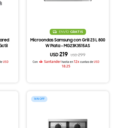
ENVÍO
GRATIS
ared
Microondas Samsung con Grill 23 L 800
áctil
W Plata - MG23K3515AS
219
USD
299
USD
Santander
12x
de
USD
Con
hasta en
cuotas de
USD
18.25
16