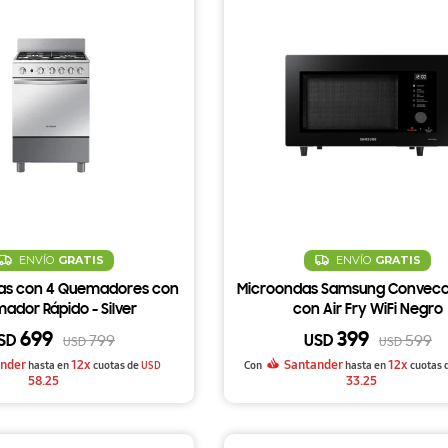
ENVÍO
GRATIS
ENVÍO
GRATIS
Gas con 4 Quemadores con
Microondas Samsung Convecci
ador Rápido - Silver
con Air Fry WiFi Negro
699
399
SD
USD
799
599
USD
USD
nder
12x
Santander
12x
hasta en
cuotas de
USD
Con
hasta en
cuotas 
58.25
33.25